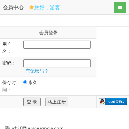
会员中心
您好，游客
导航
会员登录
用户
名：
密码：
忘记密码？
保存时
永久
间：
爱Q生活网 www.iqnew.com