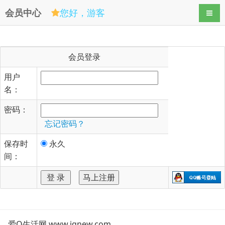
会员中心
您好，游客
导航
会员登录
用户
名：
密码：
忘记密码？
保存时
永久
间：
爱Q生活网 www.iqnew.com