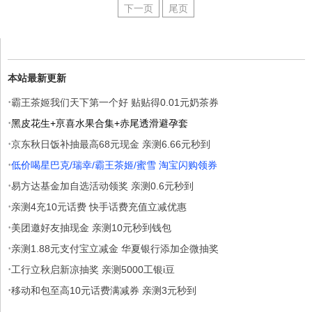
下一页
尾页
本站最新更新
·
霸王茶姬我们天下第一个好 贴贴得0.01元奶茶券
·
黑皮花生+亰喜水果合集+赤尾透滑避孕套
·
京东秋日饭补抽最高68元现金 亲测6.66元秒到
·
低价喝星巴克/瑞幸/霸王茶姬/蜜雪 淘宝闪购领券
·
易方达基金加自选活动领奖 亲测0.6元秒到
·
亲测4充10元话费 快手话费充值立减优惠
·
美团邀好友抽现金 亲测10元秒到钱包
·
亲测1.88元支付宝立减金 华夏银行添加企微抽奖
·
工行立秋启新凉抽奖 亲测5000工银i豆
·
移动和包至高10元话费满减券 亲测3元秒到