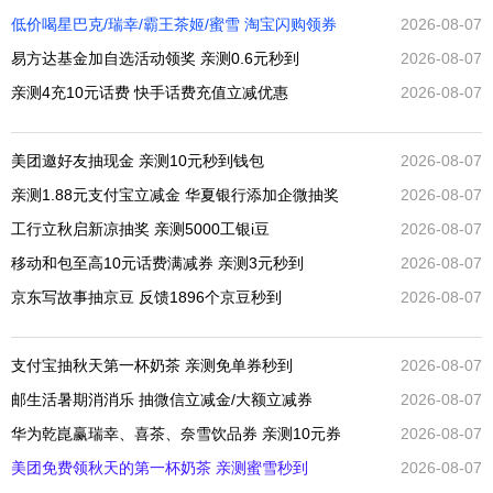
低价喝星巴克/瑞幸/霸王茶姬/蜜雪 淘宝闪购领券
2026-08-07
易方达基金加自选活动领奖 亲测0.6元秒到
2026-08-07
亲测4充10元话费 快手话费充值立减优惠
2026-08-07
美团邀好友抽现金 亲测10元秒到钱包
2026-08-07
亲测1.88元支付宝立减金 华夏银行添加企微抽奖
2026-08-07
工行立秋启新凉抽奖 亲测5000工银i豆
2026-08-07
移动和包至高10元话费满减券 亲测3元秒到
2026-08-07
京东写故事抽京豆 反馈1896个京豆秒到
2026-08-07
支付宝抽秋天第一杯奶茶 亲测免单券秒到
2026-08-07
邮生活暑期消消乐 抽微信立减金/大额立减券
2026-08-07
华为乾崑赢瑞幸、喜茶、奈雪饮品券 亲测10元券
2026-08-07
美团免费领秋天的第一杯奶茶 亲测蜜雪秒到
2026-08-07