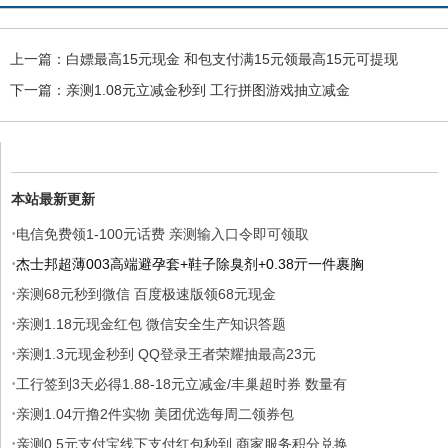
上一篇：
白嫖最高15元现金 和包支付满15元领最高15元可提现
下一篇：
亲测1.08元立减金秒到 工行拼图游戏抽立减金
本站最新更新
·
电信免费领1-100元话费 亲测输入口令即可领取
·
杰士邦超薄003高端避孕套+鞋子除臭剂+0.38亓一件裹胸
·
亲测68元秒到微信 百度极速版领68元现金
·
亲测1.18元现金红包 微信安全生产知识答题
·
亲测1.3元现金秒到 QQ登录王者荣耀抽最高23元
·
工行签到3天必得1.88-18元立减金/丰巢超时券 数量有
·
亲测1.04亓撸2件实物 美团优选每周二领券包
·
亲测0.5元支付宝线下支付红包秒到 商家服务积分兑换