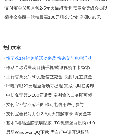
·
支付宝会员每月领2-5元天猫超市卡 需黄金等级会员以
·
蒙牛金兔跳一跳抽最高188元现金/实物 亲测0.88元
热门文章
·
饿了么1分钟免单活动来袭 快来参与免单活动
·
移动全球通星动日抽手机/腾讯视频年卡/双权
·
工行香蕉兑1-50元微信立减金 亲测1元立减金
·
哔哩哔哩20元现金活动可提现 完成限时任务即
·
电信免费领1-100元话费 亲测输入口令即可领
·
支付宝7充10元话费 移动电信用户可参与
·
支付宝会员每月领2-5元天猫超市卡 需黄金等
·
基本0撸隔热膜玻璃贴膜+TG乳清蛋白质粉+4.9
·
最新Windows QQ下载 需自行申请开通权限