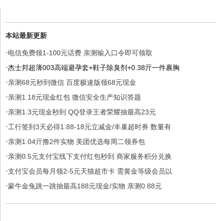
本站最新更新
·
电信免费领1-100元话费 亲测输入口令即可领取
·
杰士邦超薄003高端避孕套+鞋子除臭剂+0.38亓一件裹胸
·
亲测68元秒到微信 百度极速版领68元现金
·
亲测1.18元现金红包 微信安全生产知识答题
·
亲测1.3元现金秒到 QQ登录王者荣耀抽最高23元
·
工行签到3天必得1.88-18元立减金/丰巢超时券 数量有
·
亲测1.04亓撸2件实物 美团优选每周二领券包
·
亲测0.5元支付宝线下支付红包秒到 商家服务积分兑换
·
支付宝会员每月领2-5元天猫超市卡 需黄金等级会员以
·
蒙牛金兔跳一跳抽最高188元现金/实物 亲测0.88元