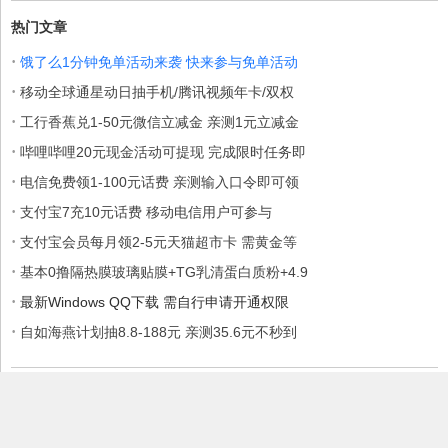
热门文章
·
饿了么1分钟免单活动来袭 快来参与免单活动
·
移动全球通星动日抽手机/腾讯视频年卡/双权
·
工行香蕉兑1-50元微信立减金 亲测1元立减金
·
哔哩哔哩20元现金活动可提现 完成限时任务即
·
电信免费领1-100元话费 亲测输入口令即可领
·
支付宝7充10元话费 移动电信用户可参与
·
支付宝会员每月领2-5元天猫超市卡 需黄金等
·
基本0撸隔热膜玻璃贴膜+TG乳清蛋白质粉+4.9
·
最新Windows QQ下载 需自行申请开通权限
·
自如海燕计划抽8.8-188元 亲测35.6元不秒到
本站部分内容收集于互联网，如果有侵权内容、不妥之处，请联系我