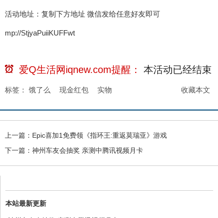
活动地址：复制下方地址 微信发给任意好友即可
mp://StjyaPuiiKUFFwt
爱Q生活网iqnew.com提醒：
本活动已经
结束
标签：
饿了么
现金红包
实物
收藏本文
上一篇：
Epic喜加1免费领《指环王:重返莫瑞亚》游戏
下一篇：
神州车友会抽奖 亲测中腾讯视频月卡
本站最新更新