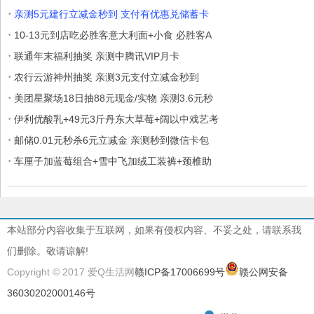
·
亲测5元建行立减金秒到 支付有优惠兑储蓄卡
·
10-13元到店吃必胜客意大利面+小食 必胜客A
·
联通年末福利抽奖 亲测中腾讯VIP月卡
·
农行云游神州抽奖 亲测3元支付立减金秒到
·
美团星聚场18日抽88元现金/实物 亲测3.6元秒
·
伊利优酸乳+49元3斤丹东大草莓+阔以中戏艺考
·
邮储0.01元秒杀6元立减金 亲测秒到微信卡包
·
车厘子加蓝莓组合+雪中飞加绒工装裤+颈椎助
本站部分内容收集于互联网，如果有侵权内容、不妥之处，请联系我
们删除。敬请谅解!
Copyright © 2017 爱Q生活网
赣ICP备17006699号
赣公网安备
36030202000146号