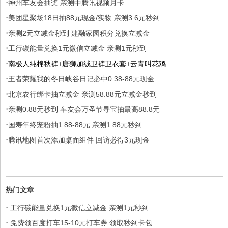
·
神州车友会抽奖 亲测中腾讯视频月卡
·
美团星聚场18日抽88元现金/实物 亲测3.6元秒到
·
亲测2元立减金秒到 建融家园积分兑换立减金
·
工行碳能量兑换1元微信立减金 亲测1元秒到
·
南极人纯棉秋裤+唐狮加绒卫裤卫衣套+云青叫花鸡
·
王者荣耀我的冬日峡谷日记必中0.38-88元现金
·
北京农行绑卡抽立减金 亲测58.88元立减金秒到
·
亲测0.88元秒到 车友会万圣节寻宝抽最高88.8元
·
国寿年终宠粉抽1.88-88元 亲测1.88元秒到
·
腾讯地图首次添加桌面组件 回访必得3元现金
热门文章
·
工行碳能量兑换1元微信立减金 亲测1元秒到
·
免费领百度打车15-10元打车券 领取秒到卡包