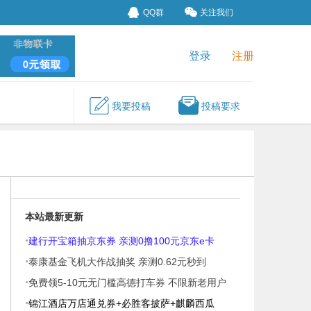
QQ群
关注我们
登录
注册
我要投稿
投稿要求
本站最新更新
·
建行开宝箱抽京东券 亲测0撸100元京东e卡
·
泰康基金飞机大作战抽奖 亲测0.62元秒到
·
免费领5-10元无门槛高德打车券 不限新老用户
·
锦江酒店万店通兑券+必胜客披萨+麒麟西瓜