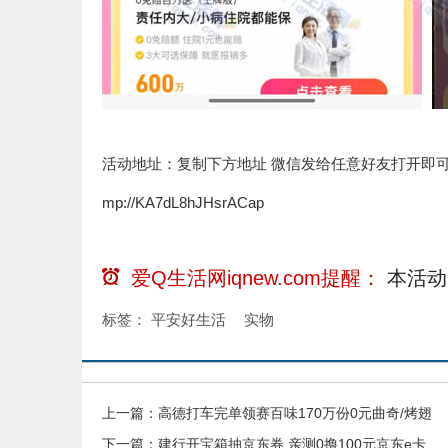
活动地址：复制下方地址 微信发给任意好友打开即
mp://KA7dL8hJHsrACap
爱Q生活网iqnew.com提醒：
本活动
标签：
平安好生活
实物
上一篇：
高德打车完单领赛百味170万份0元曲奇/烤翅
下一篇：
建行开宝箱抽京东券 亲测0撸100元京东e卡