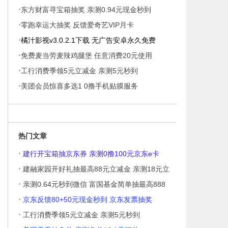
·
东方财富寻宝箱抽奖 亲测0.94元现金秒到
·
零跑幸运大抽奖 反馈爱奇艺VIP月卡
·
橘汁影视v3.0.2.1下载 无广告安卓永久免费
·
免费麦当劳麦辣鸡腿堡 任意消费20元使用
·
工行消费季领5元立减金 亲测5元秒到
·
美团会员惊喜多选1 0撸手机贴膜服务
热门文章
·
建行开宝箱抽京东券 亲测0撸100元京东e卡
·
建融家园开好礼抽最高88元立减金 亲测18元立
·
亲测0.64元秒到微信 富国基金简单抽最高888
·
京东反馈80+50元现金秒到 京东发票抽奖
·
工行消费季领5元立减金 亲测5元秒到