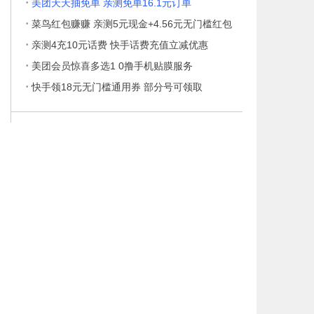
·
美团天天抽免单 亲测免单16.1元订单
·
菜鸟红包赚赚 亲测5元现金+4.56元无门槛红包
·
亲测4充10元话费 快手话费充值立减优惠
·
美团会员惊喜多选1 0撸手机贴膜服务
·
快手领18元无门槛通用券 部分号可领取