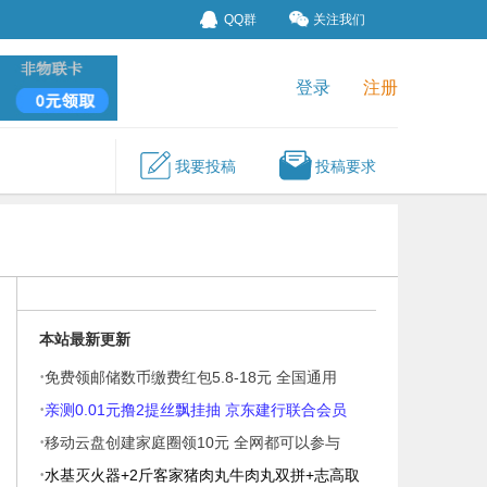
QQ群
关注我们
登录
注册
我要投稿
投稿要求
本站最新更新
·
免费领邮储数币缴费红包5.8-18元 全国通用
·
亲测0.01元撸2提丝飘挂抽 京东建行联合会员
·
移动云盘创建家庭圈领10元 全网都可以参与
·
水基灭火器+2斤客家猪肉丸牛肉丸双拼+志高取