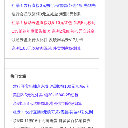
·
暖器
粗暴！农行直接0元购可乐/雪碧/芬达4瓶 先到先
·
得
建行会员联盟领3元立减金 亲测3元秒到
·
粗暴！移动云盘直接领5-10元红包 亲测5元秒到
·
139邮箱年度报告抽奖 亲测2元红包+5元立减金
·
联通云盘上传大比拼 反馈网易云VIP月卡
·
亲测1.88元吃鲜肉混沌 外卖到家好划算
热门文章
·
建行开宝箱抽京东券 亲测0撸100元京东e卡
·
美团2-5元吃外卖 领20-15/40-25红包
·
亲测1.88元吃鲜肉混沌 外卖到家好划算
·
粗暴！农行直接0元购可乐/雪碧/芬达4瓶 先到
·
亲测0.11购16个无抗鸡蛋 拼多多百亿消费券