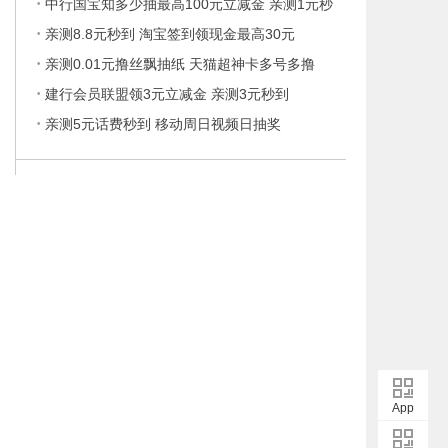
·
中行国宝知多少抽最高100元立减金 亲测1元秒
·
亲测8.8元秒到 淘宝签到领现金最高30元
·
亲测0.01元撸丝飘抽纸 天猫超神卡多号多撸
·
建行会员联盟领3元立减金 亲测3元秒到
·
亲测5元话费秒到 移动周日视频日抽奖
App