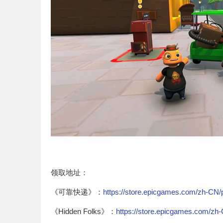
领取地址：
《可靠快递》：
https://store.epicgames.com/zh-CN/p/t
《Hidden Folks》：
https://store.epicgames.com/zh-