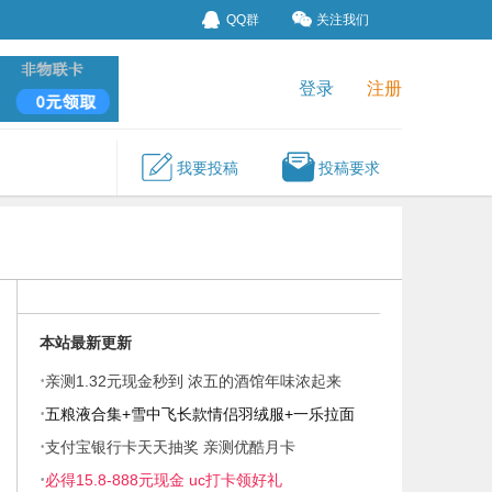
QQ群
关注我们
登录
注册
我要投稿
投稿要求
本站最新更新
·
亲测1.32元现金秒到 浓五的酒馆年味浓起来
·
五粮液合集+雪中飞长款情侣羽绒服+一乐拉面
·
支付宝银行卡天天抽奖 亲测优酷月卡
·
必得15.8-888元现金 uc打卡领好礼