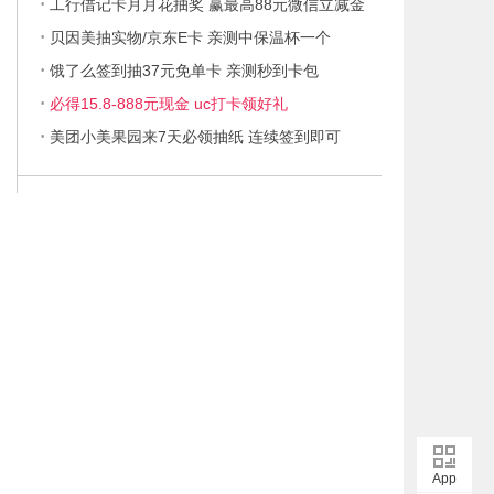
·
工行借记卡月月花抽奖 赢最高88元微信立减金
·
贝因美抽实物/京东E卡 亲测中保温杯一个
·
饿了么签到抽37元免单卡 亲测秒到卡包
·
必得15.8-888元现金 uc打卡领好礼
·
美团小美果园来7天必领抽纸 连续签到即可
App