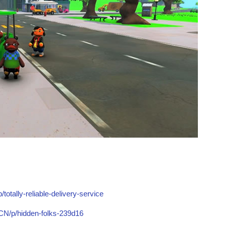
otally-reliable-delivery-service
CN/p/hidden-folks-239d16