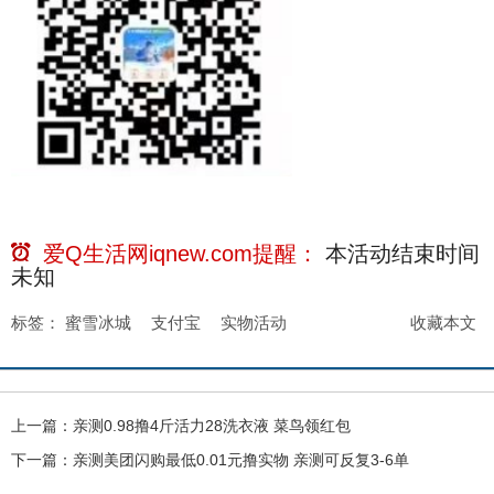
爱Q生活网iqnew.com提醒：
本活动结束时间
未知
标签：
蜜雪冰城
支付宝
实物活动
收藏本文
上一篇：
亲测0.98撸4斤活力28洗衣液 菜鸟领红包
下一篇：
亲测美团闪购最低0.01元撸实物 亲测可反复3-6单