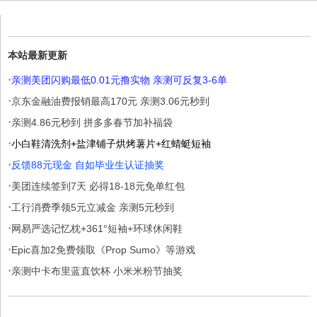
本站最新更新
·
亲测美团闪购最低0.01元撸实物 亲测可反复3-6单
·
京东金融油费报销最高170元 亲测3.06元秒到
·
亲测4.86元秒到 拼多多春节加补福袋
·
小白鞋清洗剂+盐津铺子烘烤薯片+红蜻蜓短袖
·
反馈88元现金 自如毕业生认证抽奖
·
美团连续签到7天 必得18-18元免单红包
·
工行消费季领5元立减金 亲测5元秒到
·
网易严选记忆枕+361°短袖+环球休闲鞋
·
Epic喜加2免费领取《Prop Sumo》等游戏
·
亲测中卡布里蓝直饮杯 小米米粉节抽奖