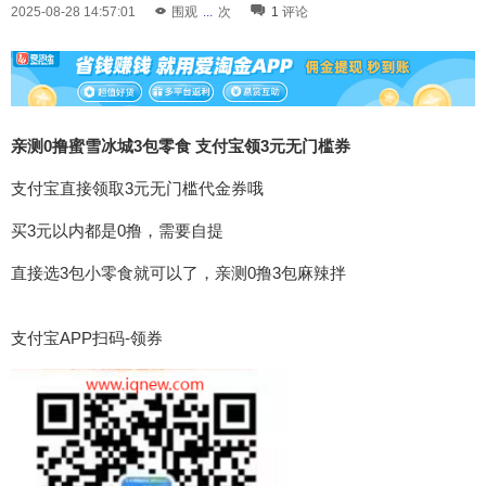
2025-08-28 14:57:01
围观
...
次
1
评论
亲测0撸蜜雪冰城3包零食 支付宝领3元无门槛券
支付宝直接领取3元无门槛代金券哦
买3元以内都是0撸，需要自提
直接选3包小零食就可以了，亲测0撸3包麻辣拌
支付宝APP扫码-领券