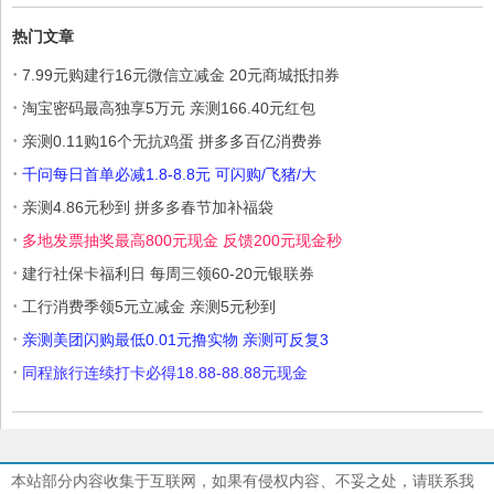
热门文章
·
7.99元购建行16元微信立减金 20元商城抵扣券
·
淘宝密码最高独享5万元 亲测166.40元红包
·
亲测0.11购16个无抗鸡蛋 拼多多百亿消费券
·
千问每日首单必减1.8-8.8元 可闪购/飞猪/大
·
亲测4.86元秒到 拼多多春节加补福袋
·
多地发票抽奖最高800元现金 反馈200元现金秒
·
建行社保卡福利日 每周三领60-20元银联券
·
工行消费季领5元立减金 亲测5元秒到
·
亲测美团闪购最低0.01元撸实物 亲测可反复3
·
同程旅行连续打卡必得18.88-88.88元现金
本站部分内容收集于互联网，如果有侵权内容、不妥之处，请联系我