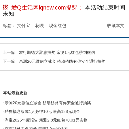
爱Q生活网iqnew.com提醒：
本活动结束时间
未知
标签：
支付宝
花呗
现金红包
收藏本文
上一篇：
农行顺德大聚惠抽奖 亲测1元红包秒到微信
下一篇：
亲测20元微信立减金 移动移路有你安全通行抽奖
本站最新更新
·
亲测20元微信立减金 移动移路有你安全通行抽奖
·
酷狗概念版邀1人必得10元 最高188元现金
·
淘宝2025年度报告 亲测2.8元红包+0.01元实物
·
京东领外卖叠加券 亲测2.9元吃外卖