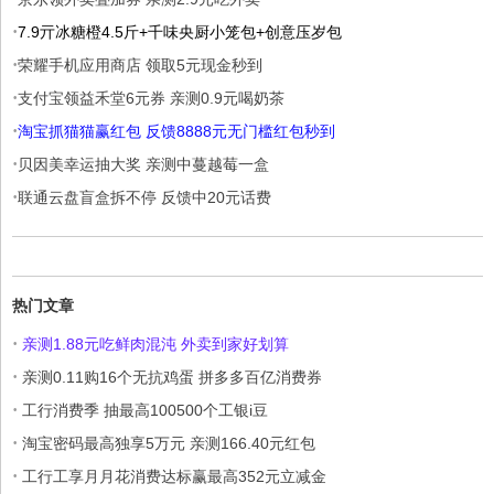
·
7.9亓冰糖橙4.5斤+千味央厨小笼包+创意压岁包
·
荣耀手机应用商店 领取5元现金秒到
·
支付宝领益禾堂6元券 亲测0.9元喝奶茶
·
淘宝抓猫猫赢红包 反馈8888元无门槛红包秒到
·
贝因美幸运抽大奖 亲测中蔓越莓一盒
·
联通云盘盲盒拆不停 反馈中20元话费
热门文章
·
亲测1.88元吃鲜肉混沌 外卖到家好划算
·
亲测0.11购16个无抗鸡蛋 拼多多百亿消费券
·
工行消费季 抽最高100500个工银i豆
·
淘宝密码最高独享5万元 亲测166.40元红包
·
工行工享月月花消费达标赢最高352元立减金