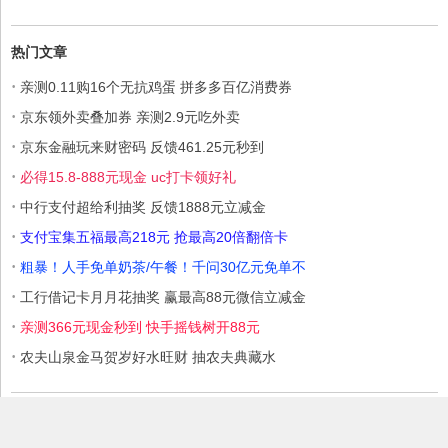
热门文章
·
亲测0.11购16个无抗鸡蛋 拼多多百亿消费券
·
京东领外卖叠加券 亲测2.9元吃外卖
·
京东金融玩来财密码 反馈461.25元秒到
·
必得15.8-888元现金 uc打卡领好礼
·
中行支付超给利抽奖 反馈1888元立减金
·
支付宝集五福最高218元 抢最高20倍翻倍卡
·
粗暴！人手免单奶茶/午餐！千问30亿元免单不
·
工行借记卡月月花抽奖 赢最高88元微信立减金
·
亲测366元现金秒到 快手摇钱树开88元
·
农夫山泉金马贺岁好水旺财 抽农夫典藏水