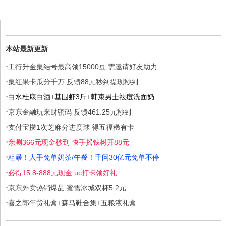
本站最新更新
·
工行升金集结号最高领15000豆 需邀请好友助力
·
集红果卡瓜分千万 反馈88元秒到提现秒到
·
白水杜康白酒+基围虾3斤+韩束男士祛痘洗面奶
·
京东金融玩来财密码 反馈461.25元秒到
·
支付宝攒1次芝麻分进度球 得五福稀有卡
·
亲测366元现金秒到 快手摇钱树开88元
·
粗暴！人手免单奶茶/午餐！千问30亿元免单不停
·
必得15.8-888元现金 uc打卡领好礼
·
京东外卖热销爆品 蜜雪冰城双杯5.2元
·
喜之郎年货礼盒+森马鞋合集+五粮液礼盒