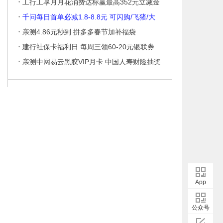
·
工行工享月月花消费达标赢最高352元立减金
·
千问每日首单必减1.8-8.8元 可闪购/飞猪/大
·
亲测4.86元秒到 拼多多春节加补福袋
·
建行社保卡福利日 每周三领60-20元银联券
·
亲测中网易云黑胶VIP月卡 中国人寿财险抽奖
App
公众号