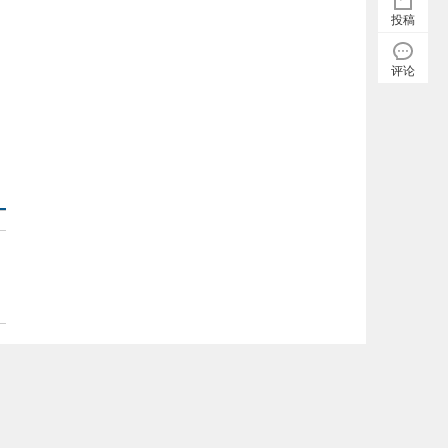
投稿
评论
微信：6595504
tougao@iqshw.com