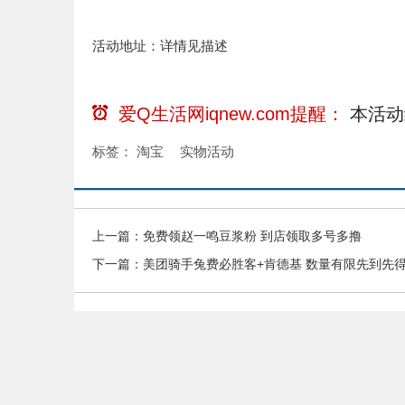
活动地址：详情见描述
爱Q生活网iqnew.com提醒：
本活动
标签：
淘宝
实物活动
上一篇：
免费领赵一鸣豆浆粉 到店领取多号多撸
下一篇：
美团骑手兔费必胜客+肯德基 数量有限先到先
本站部分内容收集于互联网，如果有侵权内容、不妥之处，