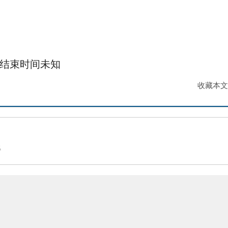
结束时间未知
收藏本文
得
请联系我们删除。敬请谅解!