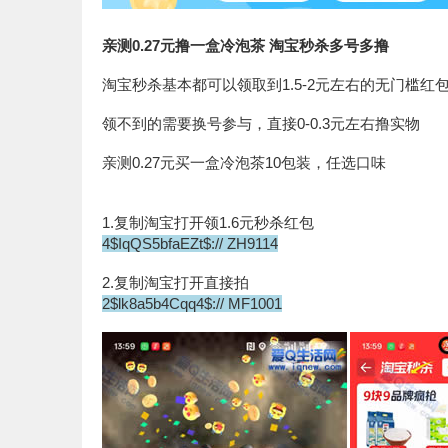
亲测0.27元撸一盒冷泡茶 淘宝秒杀多号多撸
淘宝秒杀基本都可以领取到1.5-2元左右的无门槛红
领不到的需要换号参与，直接0-0.3元左右撸实物
亲测0.27元买一盒冷泡茶10包装，任选口味
1.复制淘宝打开领1.6元秒杀红包
4$IqQS5bfaEZt$:// ZH9114
2.复制淘宝打开直接拍
2$lk8a5b4Cqq4$:// MF1001