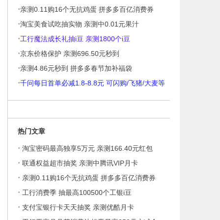
·
帽卫衣
亲测0.11购16个无抗鸡蛋 拼多多百亿消费券
·
淘宝美食试吃抽实物 亲测中0.01元果汁
·
工行魔法成长礼抽i豆 亲测1800个i豆
·
京东价格保护 亲测696.50元秒到
·
亲测4.86元秒到 拼多多春节加补福袋
·
千问每日首单必减1.8-8.8元 可闪购/飞猪/大麦等
热门文章
·
淘宝密码最高独享5万元 亲测166.40元红包
·
联通权益超市抽奖 亲测中腾讯VIP月卡
·
亲测0.11购16个无抗鸡蛋 拼多多百亿消费券
·
工行消费季 抽最高100500个工银i豆
·
支付宝银行卡天天抽奖 亲测优酷月卡