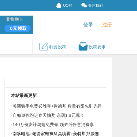
QQ群
关注我们
登录
注册
我要投稿
投稿要求
本站最新更新
·
美团骑手兔费必胜客+肯德基 数量有限先到先得
·
自如邀你跑进春天抽奖 亲测1.8元现金
·
140万份麦辣鸡翅免费领 领券后任意消费享
·
南孚电池+老管家鞋袜除臭喷雾+美特斯邦威连