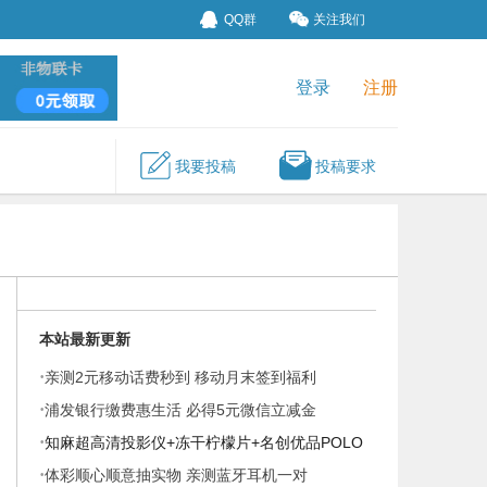
QQ群
关注我们
登录
注册
我要投稿
投稿要求
本站最新更新
·
亲测2元移动话费秒到 移动月末签到福利
·
浦发银行缴费惠生活 必得5元微信立减金
·
知麻超高清投影仪+冻干柠檬片+名创优品POLO
·
衫
体彩顺心顺意抽实物 亲测蓝牙耳机一对