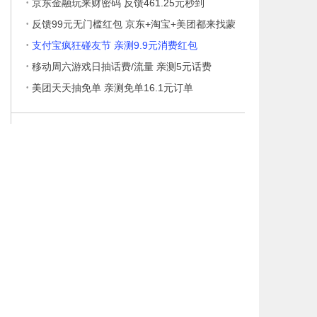
·
京东金融玩来财密码 反馈461.25元秒到
·
反馈99元无门槛红包 京东+淘宝+美团都来找蒙
·
支付宝疯狂碰友节 亲测9.9元消费红包
·
移动周六游戏日抽话费/流量 亲测5元话费
·
美团天天抽免单 亲测免单16.1元订单