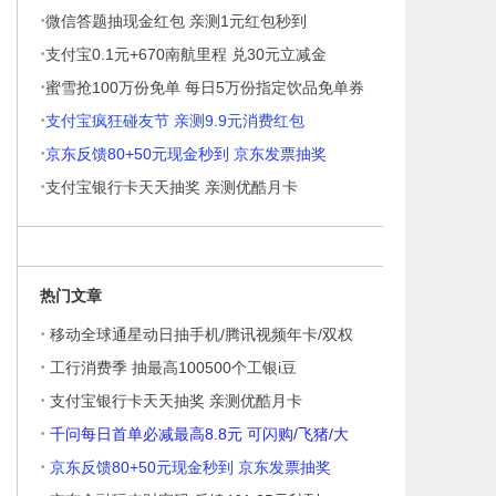
·
微信答题抽现金红包 亲测1元红包秒到
·
支付宝0.1元+670南航里程 兑30元立减金
·
蜜雪抢100万份免单 每日5万份指定饮品免单券
·
支付宝疯狂碰友节 亲测9.9元消费红包
·
京东反馈80+50元现金秒到 京东发票抽奖
·
支付宝银行卡天天抽奖 亲测优酷月卡
热门文章
·
移动全球通星动日抽手机/腾讯视频年卡/双权
·
工行消费季 抽最高100500个工银i豆
·
支付宝银行卡天天抽奖 亲测优酷月卡
·
千问每日首单必减最高8.8元 可闪购/飞猪/大
·
京东反馈80+50元现金秒到 京东发票抽奖