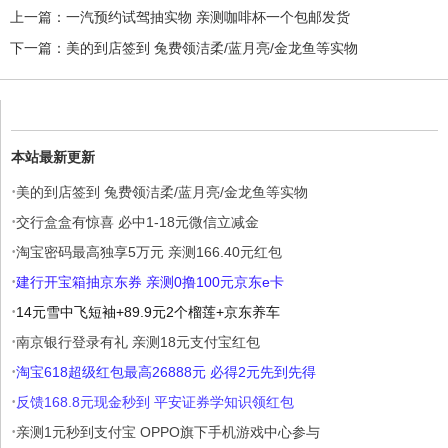
上一篇：
一汽预约试驾抽实物 亲测咖啡杯一个包邮发货
下一篇：
美的到店签到 兔费领洁柔/蓝月亮/金龙鱼等实物
本站最新更新
·
美的到店签到 兔费领洁柔/蓝月亮/金龙鱼等实物
·
交行盒盒有惊喜 必中1-18元微信立减金
·
淘宝密码最高独享5万元 亲测166.40元红包
·
建行开宝箱抽京东券 亲测0撸100元京东e卡
·
14元雪中飞短袖+89.9元2个榴莲+京东养车
·
南京银行登录有礼 亲测18元支付宝红包
·
淘宝618超级红包最高26888元 必得2元先到先得
·
反馈168.8元现金秒到 平安证券学知识领红包
·
亲测1元秒到支付宝 OPPO旗下手机游戏中心参与