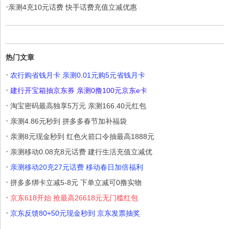
·
亲测4充10元话费 快手话费充值立减优惠
热门文章
·
农行购省钱月卡 亲测0.01元购5元省钱月卡
·
建行开宝箱抽京东券 亲测0撸100元京东e卡
·
淘宝密码最高独享5万元 亲测166.40元红包
·
亲测4.86元秒到 拼多多春节加补福袋
·
亲测8元现金秒到 红色火箭口令抽最高1888元
·
亲测移动0.08充8元话费 建行生活充值立减优
·
亲测移动20充27元话费 移动春日加倍福利
·
拼多多绑卡立减5-8元 下单立减可0撸实物
·
京东618开始 抢最高26618元无门槛红包
·
京东反馈80+50元现金秒到 京东发票抽奖