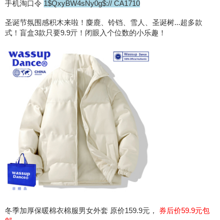
手机淘口令
1$QxyBW4sNy0g$:// CA1710
圣诞节氛围感积木来啦！麋鹿、铃铛、雪人、圣诞树...超多款
式！盲盒3款只要9.9亓！闭眼入个位数的小乐趣！
冬季加厚保暖棉衣棉服男女外套 原价159.9元，
券后价59.9元包