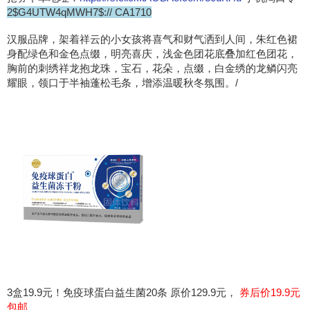
2$G4UTW4qMWH7$:// CA1710
汉服品牌，架着祥云的小女孩将喜气和财气洒到人间，朱红色裙
身配绿色和金色点缀，明亮喜庆，浅金色团花底叠加红色团花，
胸前的刺绣祥龙抱龙珠，宝石，花朵，点缀，白金绣的龙鳞闪亮
耀眼，领口于半袖蓬松毛条，增添温暖秋冬氛围。/
3盒19.9元！免疫球蛋白益生菌20条 原价129.9元，
券后价19.9元
包邮