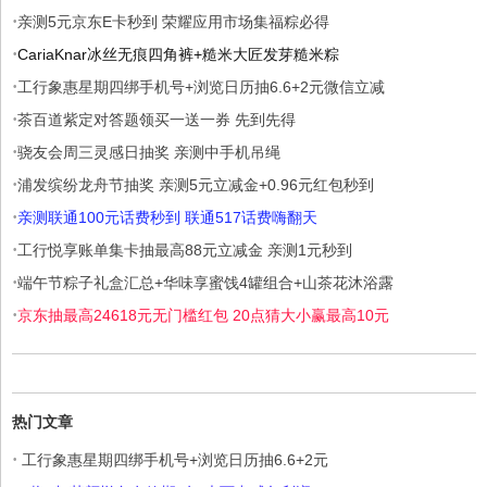
·
亲测5元京东E卡秒到 荣耀应用市场集福粽必得
·
CariaKnar冰丝无痕四角裤+糙米大匠发芽糙米粽
·
工行象惠星期四绑手机号+浏览日历抽6.6+2元微信立减
·
茶百道紫定对答题领买一送一券 先到先得
·
骁友会周三灵感日抽奖 亲测中手机吊绳
·
浦发缤纷龙舟节抽奖 亲测5元立减金+0.96元红包秒到
·
亲测联通100元话费秒到 联通517话费嗨翻天
·
工行悦享账单集卡抽最高88元立减金 亲测1元秒到
·
端午节粽子礼盒汇总+华味享蜜饯4罐组合+山茶花沐浴露
·
京东抽最高24618元无门槛红包 20点猜大小赢最高10元
热门文章
·
工行象惠星期四绑手机号+浏览日历抽6.6+2元