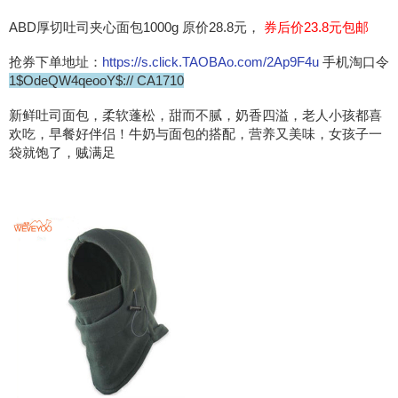
ABD厚切吐司夹心面包1000g 原价28.8元，
券后价23.8元包邮
抢券下单地址：
https://s.click.TAOBAo.com/2Ap9F4u
手机淘口令
1$OdeQW4qeooY$:// CA1710
新鲜吐司面包，柔软蓬松，甜而不腻，奶香四溢，老人小孩都喜
欢吃，早餐好伴侣！牛奶与面包的搭配，营养又美味，女孩子一
袋就饱了，贼满足