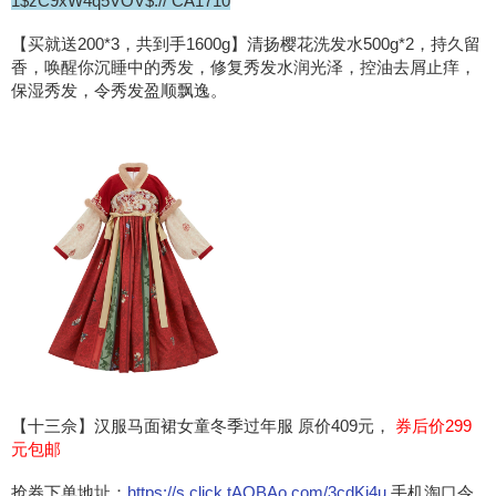
1$zC9xW4q5VOV$:// CA1710
【买就送200*3，共到手1600g】清扬樱花洗发水500g*2，持久留
香，唤醒你沉睡中的秀发，修复秀发水润光泽，控油去屑止痒，
保湿秀发，令秀发盈顺飘逸。
【十三佘】汉服马面裙女童冬季过年服 原价409元，
券后价299
元包邮
抢券下单地址：
https://s.click.tAOBAo.com/3cdKi4u
手机淘口令