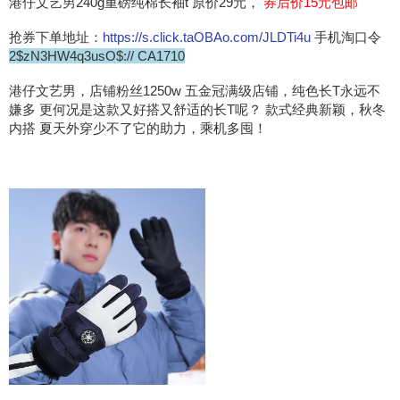
港仔文艺男240g重磅纯棉长袖t 原价29元，
券后价15元包邮
抢券下单地址：
https://s.click.taOBAo.com/JLDTi4u
手机淘口令
2$zN3HW4q3usO$:// CA1710
港仔文艺男，店铺粉丝1250w 五金冠满级店铺，纯色长T永远不
嫌多 更何况是这款又好搭又舒适的长T呢？ 款式经典新颖，秋冬
内搭 夏天外穿少不了它的助力，乘机多囤！