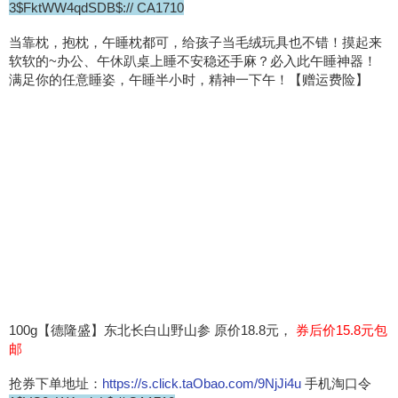
3$FktWW4qdSDB$:// CA1710
当靠枕，抱枕，午睡枕都可，给孩子当毛绒玩具也不错！摸起来
软软的~办公、午休趴桌上睡不安稳还手麻？必入此午睡神器！
满足你的任意睡姿，午睡半小时，精神一下午！【赠运费险】
100g【德隆盛】东北长白山野山参 原价18.8元，
券后价15.8元包
邮
抢券下单地址：
https://s.click.taObao.com/9NjJi4u
手机淘口令