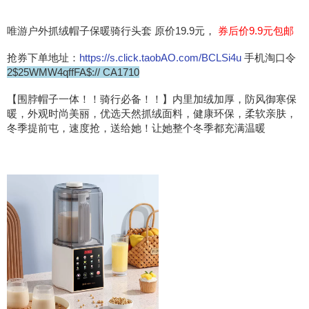
唯游户外抓绒帽子保暖骑行头套 原价19.9元，
券后价9.9元包邮
抢券下单地址：
https://s.click.taobAO.com/BCLSi4u
手机淘口令
2$25WMW4qffFA$:// CA1710
【围脖帽子一体！！骑行必备！！】内里加绒加厚，防风御寒保
暖，外观时尚美丽，优选天然抓绒面料，健康环保，柔软亲肤，
冬季提前屯，速度抢，送给她！让她整个冬季都充满温暖