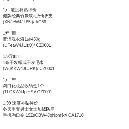
1亓 速度补贴神价
健牌经典竹炭软毛牙刷5支
(XNJeW4JL85I)/ AC66
1亓‼‼‼
蓝漂洗衣液1袋450g
(UFeaW4JLizO)/ CZ0001
1.9亓‼‼‼
1条干发帽或干发毛巾
(WdKKW4JLJRK)/ CZ0001
1亓‼‼‼
斜口化妆品收纳盒1个
(TLQKW4JpiHS)/ CZ0001
1.99 速度补贴神价
冬天手套男士女士加绒防寒
手机淘口令 1$ZsCBW4JqNpm$:// CA1710