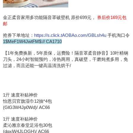
金正柔音家用多功能隔音罩破壁机 原价699元，
券后价169元包
邮
抢券下单地址：
https://s.click.tAOBAo.com/GBLsh4u
手机淘口令
1$MeF1W4JwtFM$:// CA1710
【1年免费换新，5年质保，运费险！隔音罩柔音静音】10叶精钢
刀头，24小时智能预约，冷热两用，真破壁，干磨炖煮多用，免
过滤，而且还能一键高温清洗烘干/
1亓 速度补贴神价
怡恩贝官旗湿巾12抽*4包
(GlG3W4Jp0Wd)/ AC66
1亓 速度补贴神价
柔沁雅京春堂足浴包30包
(dgxiW4JLOGH)/ AC66