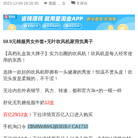
2023-12-04 18:16:30
围观
...
次
0
评论
59.9元棉服男女外套+无叶吹风机家用负离子
【高档礼盒装大牌子】实力出圈的吹风机！吹风机是每人经常使
用的东西！
选择一款好的吹风机即拥有一头健康的秀发！恒温不烫头皮！吹
完头发是柔顺的，不干涩！
无论内在外表细节、风力、转速，都和官方3k+的一模一样
舒化无乳糖低脂牛奶
12盒
百亿29/12盒！
下拉详情页百亿入口进入购买
手机淘口令
1$N8WdW4JjB3G$:// CA1710