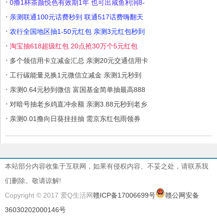
·
0撸1杯茶颜悦色有效期1年 也可出咸鱼利润8-
·
亲测联通100元话费秒到 联通517话费嗨翻天
·
农行全国地区抽1-50元红包 亲测3元红包秒到
·
淘宝抽618超级红包 20点抢30万个5元红包
·
多个领信用卡立减金汇总 亲测20元交通信用卡
·
工行碳能量兑换1元微信立减金 亲测1元秒到
·
亲测0.64元秒到微信 富国基金简单抽最高888
·
对暗号抽老乡鸡直冲余额 亲测3.88元秒到老乡
·
亲测0.01撸向日葵挂挂抽 需京东红包雨领券
本站部分内容收集于互联网，如果有侵权内容、不妥之处，请联系我
们删除。敬请谅解!
Copyright © 2017 爱Q生活网
赣ICP备17006699号
赣公网安备
36030202000146号