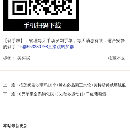
【剁手群】：管理每天手动发剁手单，每天消息有限，适合安静
的剁手！
5群553280798直接跳转加群
标签：
买买买
收藏本文
上一篇：
榴莲奶盖沙琪玛10个+希杰必品阁王水饺+美特斯邦威羽绒服
下一篇：
0元苹果全系钢化膜+361秋冬运动鞋+干红葡萄酒
本站最新更新