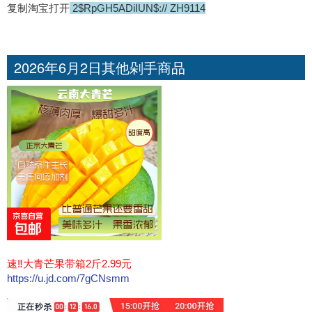
复制淘宝打开
2$RpGH5ADiIUN$:// ZH9114
2026年6月2日其他剁手商品
速‼大青芒果带箱2斤2.99元
https://u.jd.com/7gCNsmm