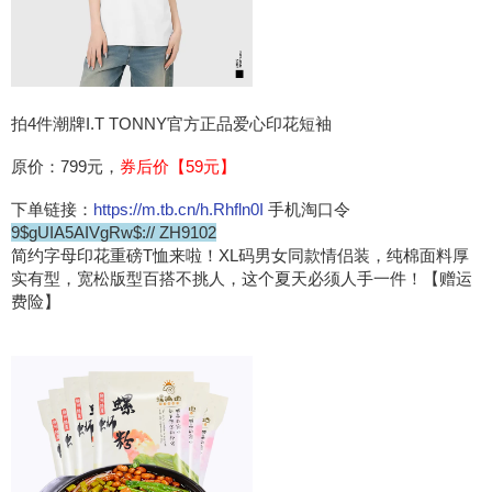
拍4件潮牌I.T TONNY官方正品爱心印花短袖
原价：799元，
券后价【59元】
下单链接：
https://m.tb.cn/h.Rhfln0I
手机淘口令
9$gUIA5AIVgRw$:// ZH9102
简约字母印花重磅T恤来啦！XL码男女同款情侣装，纯棉面料厚
实有型，宽松版型百搭不挑人，这个夏天必须人手一件！【赠运
费险】