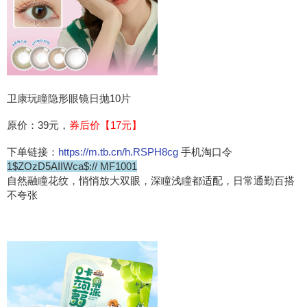
卫康玩瞳隐形眼镜日抛10片
原价：39元，
券后价【17元】
下单链接：
https://m.tb.cn/h.RSPH8cg
手机淘口令
1$ZOzD5AIIWca$:// MF1001
自然融瞳花纹，悄悄放大双眼，深瞳浅瞳都适配，日常通勤百搭
不夸张