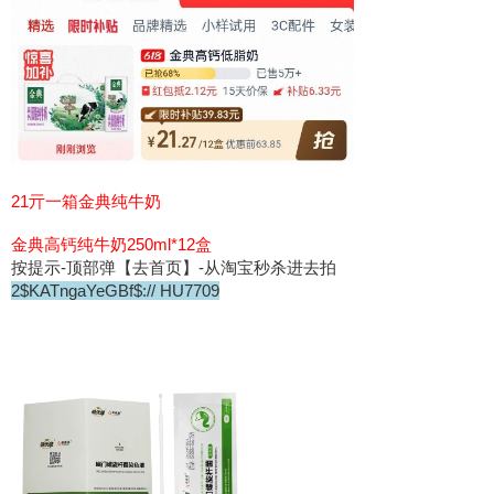
21亓一箱金典纯牛奶
金典高钙纯牛奶250ml*12盒
按提示-顶部弹【去首页】-从淘宝秒杀进去拍
2$KATngaYeGBf$:// HU7709