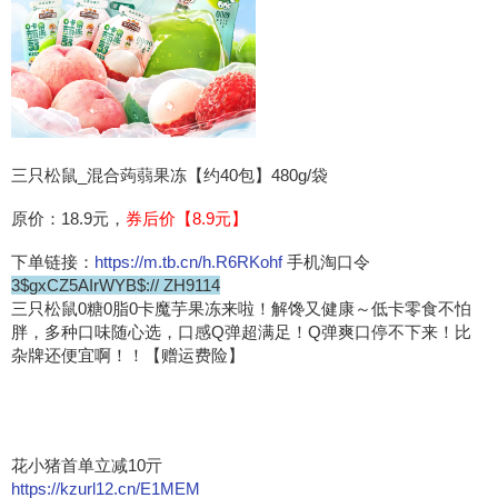
三只松鼠_混合蒟蒻果冻【约40包】480g/袋
原价：18.9元，
券后价【8.9元】
下单链接：
https://m.tb.cn/h.R6RKohf
手机淘口令
3$gxCZ5AIrWYB$:// ZH9114
三只松鼠0糖0脂0卡魔芋果冻来啦！解馋又健康～低卡零食不怕
胖，多种口味随心选，口感Q弹超满足！Q弹爽口停不下来！比
杂牌还便宜啊！！【赠运费险】
花小猪首单立减10亓
https://kzurl12.cn/E1MEM