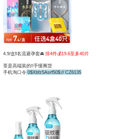
4.9/盒❗名流避孕套🚘
排4件💰19.6至多40片
荃是高端装的!!手慢🈚货
手机淘口令
0$Xbfz5Asrf50$:// CZ6135