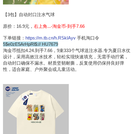
【3包】自动封口注水气球
原价：16.9元，
右上角...-淘金币-到手7.66‬
下单链接：
https://m.tb.cn/h.RSkIAyv
手机淘口令
5$e0zE5ArHpRl$:// HU7679
淘金币抵扣4.24.到手7.66‬，9束333个气球送注水器.专为夏日水仗
设计，采用高效注水技术，轻松实现快速填充，无需手动拧紧，
自动封口确保不漏水。材质坚韧耐撕，反复使用仍保持良好弹
性，适合家庭、户外聚会或儿童活动。