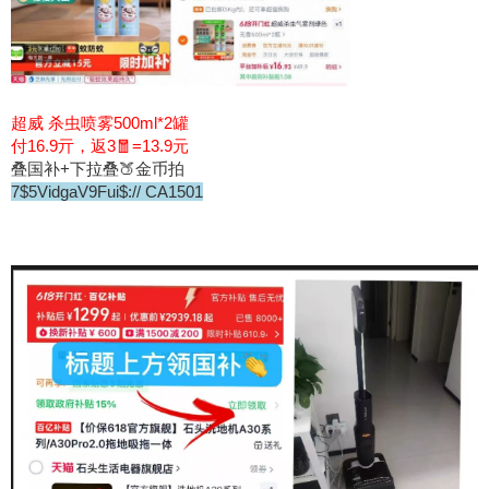
超威 杀虫喷雾500ml*2罐
付16.9亓，返3🧧=13.9元
叠国补+下拉叠🍑金币拍
7$5VidgaV9Fui$:// CA1501