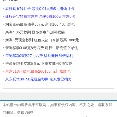
·
农行购省钱月卡 亲测0.01元购5元省钱月卡
·
建行开宝箱抽京东券 亲测0撸100元京东e卡
·
淘宝密码最高独享5万元 亲测166.40元红包
·
亲测4.86元秒到 拼多多春节加补福袋
·
亲测8元现金秒到 红色火箭口令抽最高1888元
·
亲测移动0.08充8元话费 建行生活充值立减优
·
亲测移动20充27元话费 移动春日加倍福利
·
拼多多绑卡立减5-8元 下单立减可0撸实物
·
京东618开始 抢最高26618元无门槛红包
·
京东反馈80+50元现金秒到 京东发票抽奖
本站部分内容收集于互联网，如果有侵权内容、不妥之处，请联系我
们删除。敬请谅解!