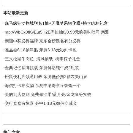
本站最新更新
·
森马疯狂动物城联名T恤+闪魔苹果钢化膜+桃李肉粽礼盒
·
mp://WbCx9fKvEut5H2E库迪抽0/0.99元购美味吐司 亲测
·
亲测中芬必得福牌 京东金榜题名有分必得
·
唯品会6.18抽津贴 亲测6.18元秒到卡包
·
三只松鼠牛肉粒+清风抽纸+桃李粽子礼盒
·
金典记忆翻牌挑战 亲测鲜活纯牛奶2瓶装
·
松鼠便利店领通用券 亲测低价撸2箱农夫山泉
·
海信打卡抽实物 亲测中纳奇章丘铁锅一个
·
美的到店签到 兔费领洁柔/蓝月亮/金龙鱼等实物
·
交行盒盒有惊喜 必中1-18元微信立减金
热门文章