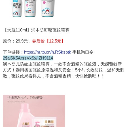
【大瓶110ml】润本防叮咬驱蚊喷雾
原价：29.9元，
券后价【12.5元】
下单链接：
https://m.tb.cn/h.RSksptk
手机淘口令
2$al5K5ArssVx$:// ZH9114
润本婴儿防蚊虫驱蚊喷雾，一款不含酒精的驱蚊液，无感驱蚊新
方式！选用德国驱蚊原液温和又安全！5小时长效防蚊，温和无刺
激，驱蚊效果看得见，不含酒精香精，快快抢购吧！！