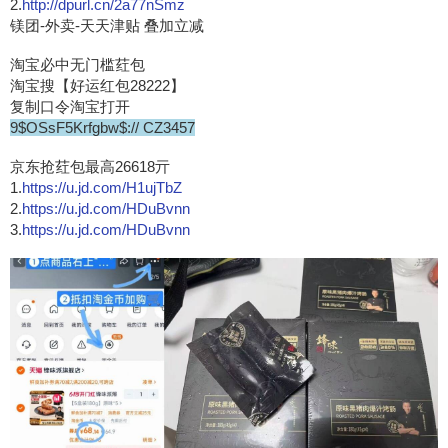
2.
http://dpurl.cn/2a77nSmz
镁团-外卖-天天津贴 叠加立减
淘宝必中无门槛荭包
淘宝搜【好运红包28222】
复制口令淘宝打开
9$OSsF5Krfgbw$:// CZ3457
京东抢荭包最高26618亓
1.
https://u.jd.com/H1ujTbZ
2.
https://u.jd.com/HDuBvnn
3.
https://u.jd.com/HDuBvnn