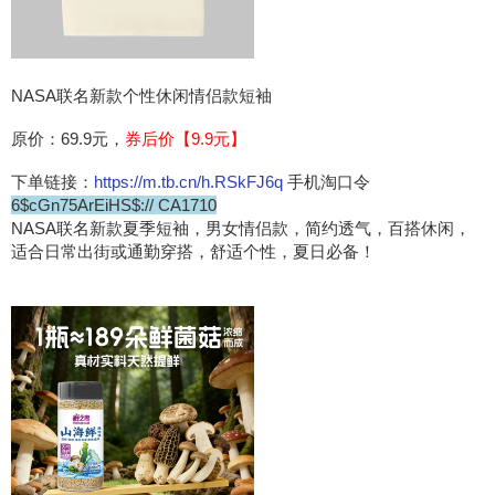
NASA联名新款个性休闲情侣款短袖
原价：69.9元，
券后价【9.9元】
下单链接：
https://m.tb.cn/h.RSkFJ6q
手机淘口令
6$cGn75ArEiHS$:// CA1710
NASA联名新款夏季短袖，男女情侣款，简约透气，百搭休闲，
适合日常出街或通勤穿搭，舒适个性，夏日必备！