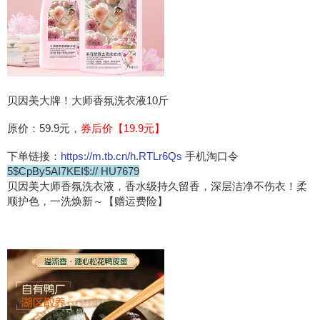
贝因美大牌！大师香氛洗衣液10斤
原价：59.9元，
券后价【19.9元】
下单链接：
https://m.tb.cn/h.RTLr6Qs
手机淘口令
5$CpBy5AI7KEI$:// HU7679
贝因美大师香氛洗衣液，香水级持久留香，深层洁净不伤衣！柔
顺护色，一洗焕新～【赠运费险】