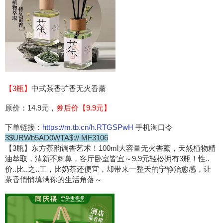
【3瓶】
中式茶香扩香无火香薰
原价：14.9元，
券后价【9.9元】
下单链接：
https://m.tb.cn/h.RTGSPwH
手机淘口令
3$URWb5AD0WTA$:// MF3106
【3瓶】东方茶韵调香艺术！100ml大容量无火香薰，天然植物精
油萃取，清新不刺鼻，客厅卧室皆宜～9.9元轻松拥有3瓶！性..
价..比..之..王，比奶茶还便宜，却带来一整天的宁静治愈感，让
茶香悄悄填满你的生活角落～