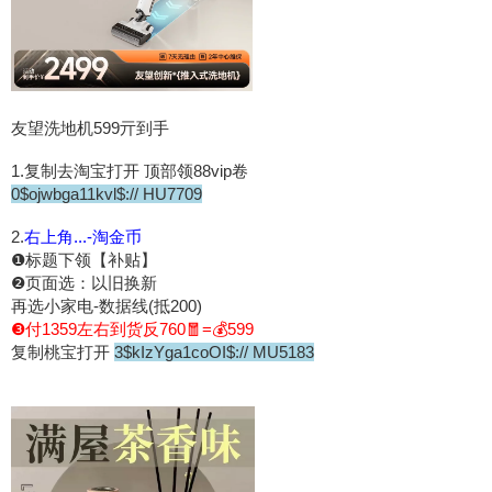
友望洗地机599亓到手
1.复制去淘宝打开 顶部领88vip卷
0$ojwbga11kvl$:// HU7709
2.
右上角...-淘金币
❶标题下领【补贴】
❷页面选：以旧换新
再选小家电-数据线(抵200)
❸付1359左右到货反760🧧=💰599
复制桃宝打开
3$kIzYga1coOI$:// MU5183