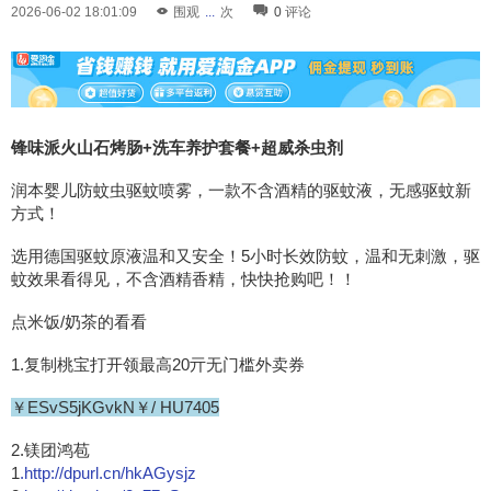
2026-06-02 18:01:09
围观
...
次
0
评论
锋味派火山石烤肠+洗车养护套餐+超威杀虫剂
润本婴儿防蚊虫驱蚊喷雾，一款不含酒精的驱蚊液，无感驱蚊新
方式！
选用德国驱蚊原液温和又安全！5小时长效防蚊，温和无刺激，驱
蚊效果看得见，不含酒精香精，快快抢购吧！！
点米饭/奶茶的看看
1.复制桃宝打开领最高20亓无门槛外卖券
￥ESvS5jKGvkN￥/ HU7405
2.镁团鸿苞
1
.http://dpurl.cn/hkAGysjz