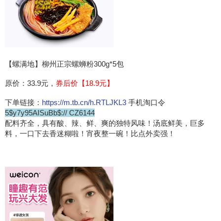
【螺满地】柳州正宗螺蛳粉300g*5包
原价：33.9元，
券后价【18.9元】
下单链接：
https://m.tb.cn/h.RTLJKL3
手机淘口令
5$y7y95AISuBb$:// CZ6144
配料齐全，具有酸、辣、鲜、爽的独特风味！汤底鲜美，巨多
料，一口下去香迷糊啦！宵夜整一碗！比点外卖强！