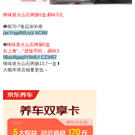
锋味派火山石烤肠5盒💰68.5元
❶领70-7食品加补卷
(acYngafWLry)/ AC66/
❷
锋味派火山石烤肠5盒
右上角“…”进惍币抇，💰68.5
9$azt8gag9Y8e$:// CZ3457
锋味派火山石烤肠13.7一盒⬆
大概率弹店铺🧧更低～