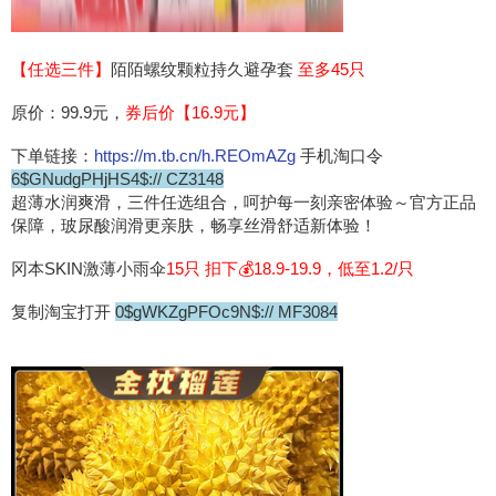
【任选三件】
陌陌螺纹颗粒持久避孕套
至多45只
原价：99.9元，
券后价【16.9元】
下单链接：
https://m.tb.cn/h.REOmAZg
手机淘口令
6$GNudgPHjHS4$:// CZ3148
超薄水润爽滑，三件任选组合，呵护每一刻亲密体验～官方正品
保障，玻尿酸润滑更亲肤，畅享丝滑舒适新体验！
冈本SKIN激薄小雨伞
15只 抇下💰18.9-19.9，低至1.2/只
复制淘宝打开
0$gWKZgPFOc9N$:// MF3084