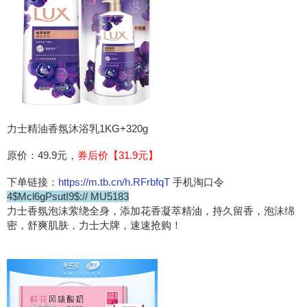
力士精油香氛沐浴乳1KG+320g
原价：49.9元，
券后价【31.9元】
下单链接：
https://m.tb.cn/h.RFrbfqT
手机淘口令
4$Mcl6gPsutI9$:// MU5183
力士香氛泡沫萦绕全身，添加花香凝萃精油，持久留香，泡沫绵
密，舒爽肌肤，力士大牌，速速抢购！