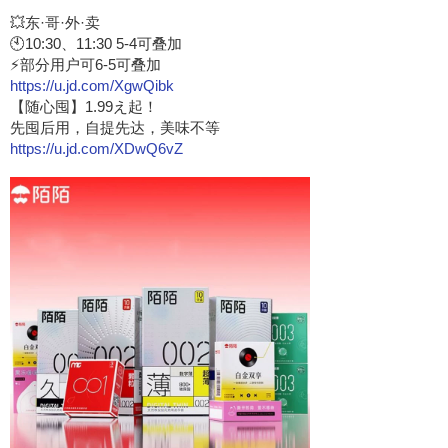
💥东·哥·外·卖
🕙10:30、11:30 5-4可叠加
⚡部分用户可6-5可叠加
https://u.jd.com/XgwQibk
【随心囤】1.99え起！
先囤后用，自提先达，美味不等
https://u.jd.com/XDwQ6vZ