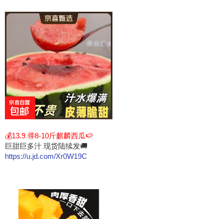
💰13.9 🉐8-10斤麒麟西瓜🍉
巨甜巨多汁 现货陆续发🚚
https://u.jd.com/Xr0W19C