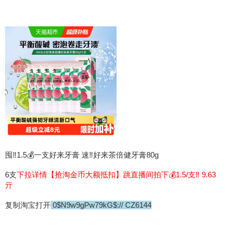
囤‼️1.5💰一支好来牙膏 速‼️好来茶倍健牙膏80g
6支
下拉详情【抢淘金币大额抵扣】跳直播间拍下💰1.5/支‼️ 9.63
亓
复制淘宝打开
0$N9w9gPw79kG$:// CZ6144