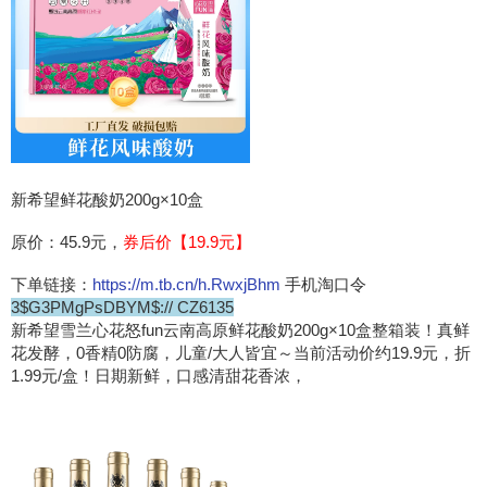
新希望鲜花酸奶200g×10盒
原价：45.9元，
券后价【19.9元】
下单链接：
https://m.tb.cn/h.RwxjBhm
手机淘口令
3$G3PMgPsDBYM$:// CZ6135
新希望雪兰心花怒fun云南高原鲜花酸奶200g×10盒整箱装！真鲜
花发酵，0香精0防腐，儿童/大人皆宜～当前活动价约19.9元，折
1.99元/盒！日期新鲜，口感清甜花香浓，