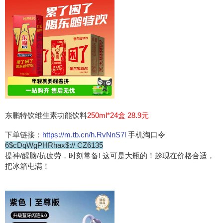
东鹏特饮维生素功能饮料
250ml*24盒 28.9元
下单链接：
https://m.tb.cn/h.RvNnS7l
手机淘口令
6$cDqWgPHRhax$:// CZ6135
提神/醒脑/抗疲劳，时刻常备! 这可是大瓶的！趁现在价格合适，
把冰箱屯满！