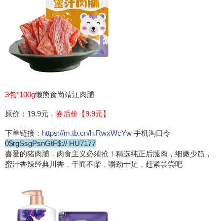
3包*100g
懒熊食尚靖江肉脯
原价：19.9元，
券后价【9.9元】
下单链接：
https://m.tb.cn/h.RwxWcYw
手机淘口令
0$rgSsgPsnGtF$:// HU7177
喜爱的猪肉脯，肉食主义必须抢！精选纯正后腿肉，细嫩少筋，
蜜汁香辣经典川香，干而不柴，嚼劲十足，赶紧尝尝吧