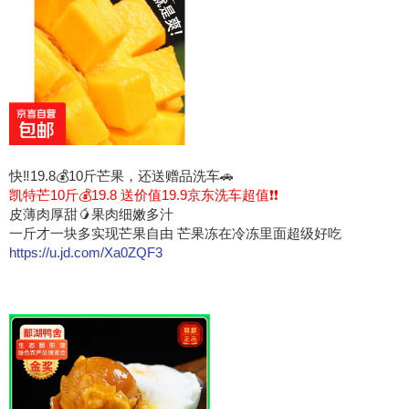
快‼19.8💰10斤芒果，还送赠品洗车🚗
凯特芒10斤💰19.8 送价值19.9京东洗车超值❗️❗️
皮薄肉厚甜🥭果肉细嫩多汁
一斤才一块多实现芒果自由 芒果冻在冷冻里面超级好吃
https://u.jd.com/Xa0ZQF3