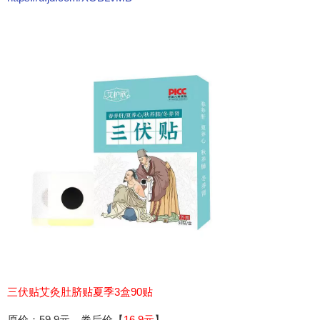
三伏贴艾灸肚脐贴夏季3盒90贴
原价：59.9元，券后价【
16.9元
】