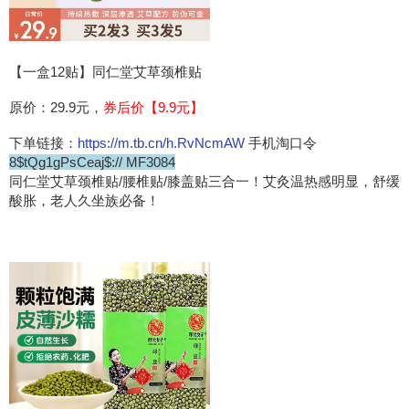
【一盒12贴】同仁堂艾草颈椎贴
原价：29.9元，
券后价【9.9元】
下单链接：
https://m.tb.cn/h.RvNcmAW
手机淘口令
8$tQg1gPsCeaj$:// MF3084
同仁堂艾草颈椎贴/腰椎贴/膝盖贴三合一！艾灸温热感明显，舒缓
酸胀，老人久坐族必备！