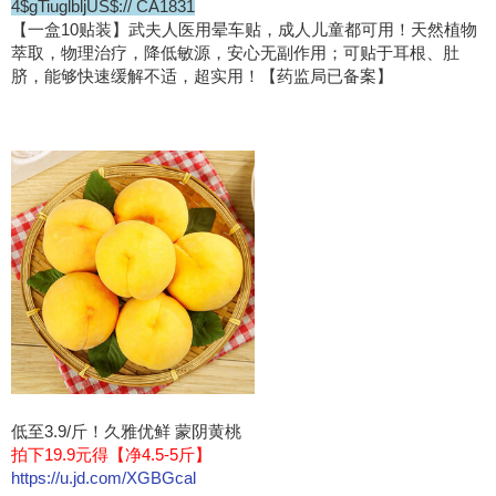
4$gTiuglbljUS$:// CA1831
【一盒10贴装】武夫人医用晕车贴，成人儿童都可用！天然植物
萃取，物理治疗，降低敏源，安心无副作用；可贴于耳根、肚
脐，能够快速缓解不适，超实用！【药监局已备案】
低至3.9/斤！久雅优鲜 蒙阴黄桃
拍下19.9元得【净4.5-5斤】
https://u.jd.com/XGBGcal