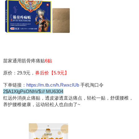
苗家通用筋骨疼痛贴
6贴
原价：29.9元，
券后价【5.9元】
下单链接：
https://m.tb.cn/h.RwxcIUb
手机淘口令
2$A1XlgPsONhV$:// MU6304
红远外消炎止痛贴，透皮渗透直达痛点，轻松一贴，舒缓腰椎，
养护腰椎健康，运动轻松人也自由了~