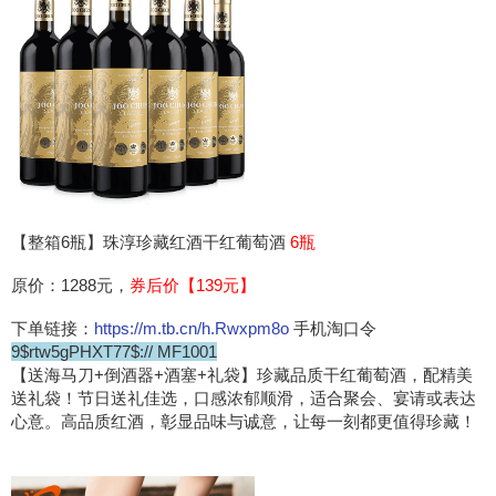
【整箱6瓶】珠淳珍藏红酒干红葡萄酒
6瓶
原价：1288元，
券后价【139元】
下单链接：
https://m.tb.cn/h.Rwxpm8o
手机淘口令
9$rtw5gPHXT77$:// MF1001
【送海马刀+倒酒器+酒塞+礼袋】珍藏品质干红葡萄酒，配精美
送礼袋！节日送礼佳选，口感浓郁顺滑，适合聚会、宴请或表达
心意。高品质红酒，彰显品味与诚意，让每一刻都更值得珍藏！