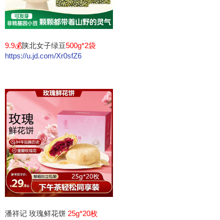
9.9💰
陕北女子绿豆
500g*2袋
https://u.jd.com/Xr0sfZ6
潘祥记 玫瑰鲜花饼
25g*20枚