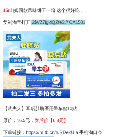
15r
山姆同款风味饼干一箱 这个很好吃，
复制淘宝打开
3$VZ7igldQZfe$:// CA1501
【武夫人】耳后肚脐医用晕车贴10贴
原价：16.9元，
券后价【6.9元】
下单链接：
https://m.tb.cn/h.RDexUIa
手机淘口令