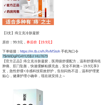
【3支】痔立克冷肤凝胶
原价：99.9元，
券后价【19.9元】
下单链接：
https://m.tb.cn/h.RvMStoh
手机淘口令
7$rWiDgPG4YU5$:// HU7679
【官方正品】痔立克冷肤凝胶，医用级舒缓配方，温和舒缓痔疮
肿痛、肛门坠胀，快速缓解粘膜充血，安全不刺激～19.9元享3
支，急性舒缓+冷感科技双效舒护，告别闷热不适，温和护理更
贴心，健康护理小确幸，现在就安排上～