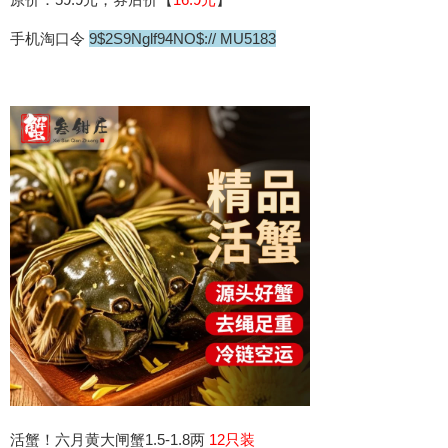
手机淘口令
9$2S9Nglf94NO$:// MU5183
活蟹！六月黄大闸蟹1.5-1.8两
12只装