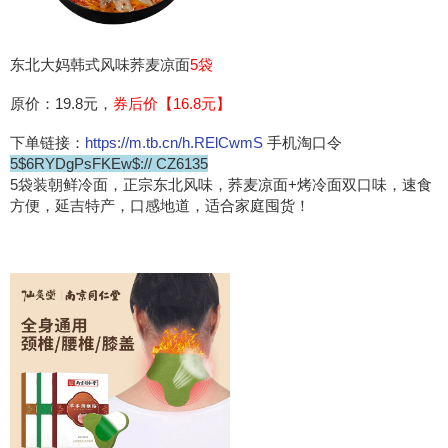
东北大妈韩式风味荞麦凉面
5袋
原价：19.8元，
券后价【16.8元】
下单链接：
https://m.tb.cn/h.RElCwmS
手机淘口令
5$6RYDgPsFKEw$:// CZ6135
5袋装朝鲜冷面，正宗东北风味，荞麦凉面+烤冷面双口味，速食
方便，延吉特产，口感地道，适合家庭囤货！