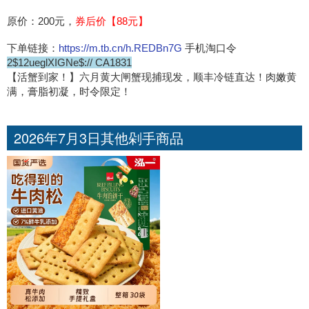
原价：200元，
券后价【88元】
下单链接：
https://m.tb.cn/h.REDBn7G
手机淘口令
2$12ueglXIGNe$:// CA1831
【活蟹到家！】六月黄大闸蟹现捕现发，顺丰冷链直达！肉嫩黄
满，膏脂初凝，时令限定！
2026年7月3日其他剁手商品