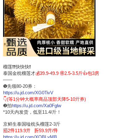
榴莲❗❗快快快❗
泰国金枕榴莲才
💰39.9-49.9 🉐2.5-3.5斤👍包3房
——
❶先领80-20券：
https://u.jd.com/XG0TivV
👇(等1分钟大概率商品顶部天降5-10亓券)
❷拍
https://u.jd.com/Xa0Fglw
*10天内发货，低至11.4/斤！
京鲜生泰国唫枕头榴莲2-3斤
𢫦2件119.9亓 折59.9亓/件
https://u.jd.com/XOBLvMB