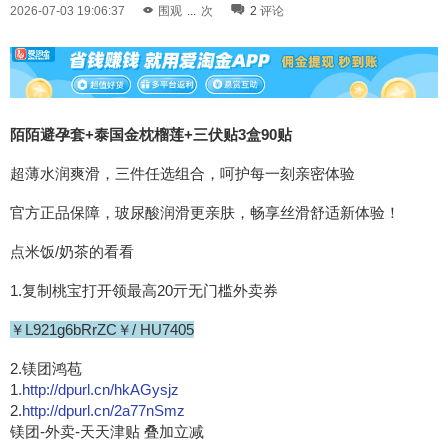
2026-07-03 19:06:37
围观
...
次
2
评论
陌陌避孕套+泰国金枕榴莲+三伏贴3盒90贴
超薄水润爽滑，三件任选组合，呵护每一刻亲密体验
官方正品保障，玻尿酸润滑更亲肤，畅享丝滑舒适新体验！
点米饭/奶茶的看看
1.复制桃宝打开领最高20亓无门槛外卖券
￥L921g6bRrZC￥/ HU7405
2.镁团鸿苞
1
.http://dpurl.cn/hkAGysjz
2.
http://dpurl.cn/2a77nSmz
镁团-外卖-天天津贴 叠加立减