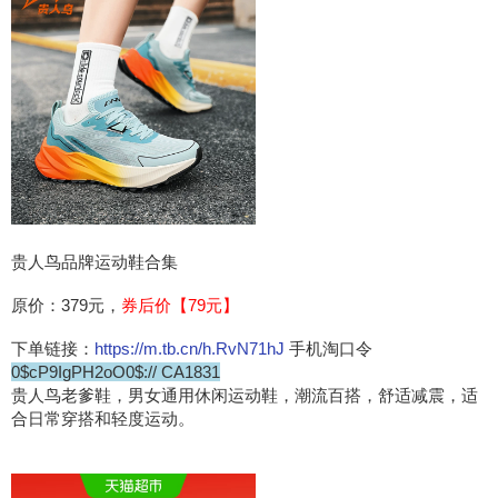
贵人鸟品牌运动鞋合集
原价：379元，
券后价【79元】
下单链接：
https://m.tb.cn/h.RvN71hJ
手机淘口令
0$cP9IgPH2oO0$:// CA1831
贵人鸟老爹鞋，男女通用休闲运动鞋，潮流百搭，舒适减震，适
合日常穿搭和轻度运动。