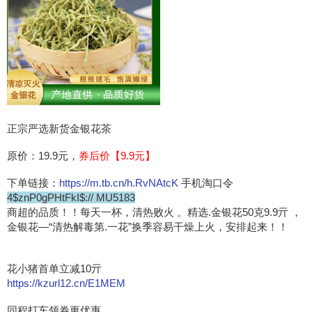
正宗严选新货金银花茶
原价：19.9元，
券后价【9.9元】
下单链接：
https://m.tb.cn/h.RvNAtcK
手机淘口令
4$znP0gPHtFkI$:// MU5183
商超的品质！！每天一杯，清热败火 。精选.金银花50克9.9亓 ，
金银花—“清热解毒第.一花”换季容易干燥上火，安排起来！！
花小猪首单立减10亓
https://kzurl12.cn/E1MEM
同程打车领券更优惠