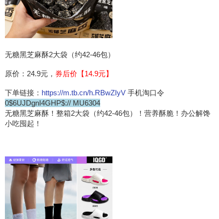
无糖黑芝麻酥2大袋（约42-46包）
原价：24.9元，
券后价【14.9元】
下单链接：
https://m.tb.cn/h.RBwZIyV
手机淘口令
0$6UJDgnI4GHP$:// MU6304
无糖黑芝麻酥！整箱2大袋（约42-46包）！营养酥脆！办公解馋
小吃囤起！