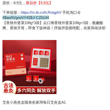
原价：8.9元，
券后价【5.9元】
下单链接：
https://m.tb.cn/h.RxlqphV
手机淘口令
4$aw5VgnoVY42$:// CZ6144
【香辣外婆菜108g*3袋】众口馋香辣外婆菜108g×3袋，脆嫩酸
爽、香辣开胃，即食下饭神器！拌饭拌面都绝配，农家风味浓郁
艾灸小悬灸盒随身灸家用每日艾灸盒A1