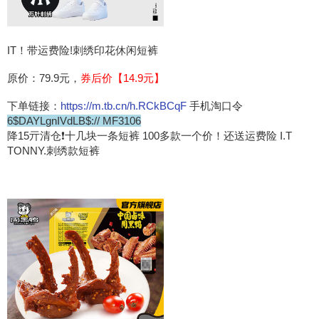
IT！带运费险!刺绣印花休闲短裤
原价：79.9元，
券后价【14.9元】
下单链接：
https://m.tb.cn/h.RCkBCqF
手机淘口令
6$DAYLgnIVdLB$:// MF3106
降15亓清仓❗️十几块一条短裤 100多款一个价！还送运费险 I.T
TONNY.刺绣款短裤