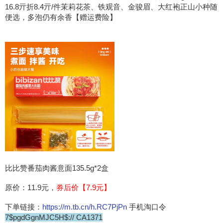
16.8亓折8.4亓/件茉莉花茶、铁观音、金骏眉、大红袍正山小种随
便选，多泡仍有余香【赠运费险】
比比赞番茄肉酱意面135.5g*2盒
原价：11.9元，
券后价【7.9元】
下单链接：
https://m.tb.cn/h.RC7PjPn
手机淘口令
7$pgdGgnMJC5H$:// CA1371