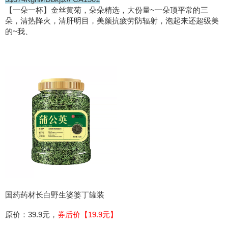
【一朵一杯】金丝黄菊，朵朵精选，大份量~一朵顶平常的三
朵，清热降火，清肝明目，美颜抗疲劳防辐射，泡起来还超级美
的~我、
国药药材长白野生婆婆丁罐装
原价：39.9元，
券后价【19.9元】