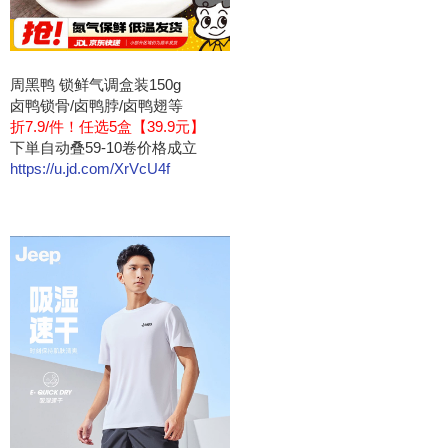
周黑鸭 锁鲜气调盒装150g
卤鸭锁骨/卤鸭脖/卤鸭翅等
折7.9/件！任选5盒【39.9元】
下単自动叠59-10卷价格成立
https://u.jd.com/XrVcU4f