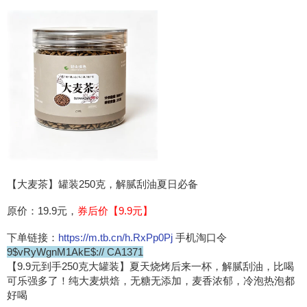
【大麦茶】罐装250克，解腻刮油夏日必备
原价：19.9元，
券后价【9.9元】
下单链接：
https://m.tb.cn/h.RxPp0Pj
手机淘口令
9$vRyWgnM1AkE$:// CA1371
【9.9元到手250克大罐装】夏天烧烤后来一杯，解腻刮油，比喝
可乐强多了！纯大麦烘焙，无糖无添加，麦香浓郁，冷泡热泡都
好喝