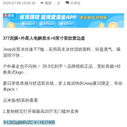
2026-07-08 18:00:18
围观
...
次
0
评论
377泥膜+外星人电解质水+8英寸竖纹窝边盘
Jeep吉普冰丝速干T恤，采用高支冰丝混纺面料，轻盈透气、吸
湿排汗快，
户外暴走也不闷热！ 39.9元到手！品牌授权正品，宽松剪裁+经
典美式logo，
夏日穿搭质感与舒适双在线，穿上就凉快的Jeep夏日限定，等你
来pick！
点米饭/奶茶的看看
1.复制桃宝打开领最高20亓无门槛外卖券
￥L921g6bRrZC￥/ HU7405