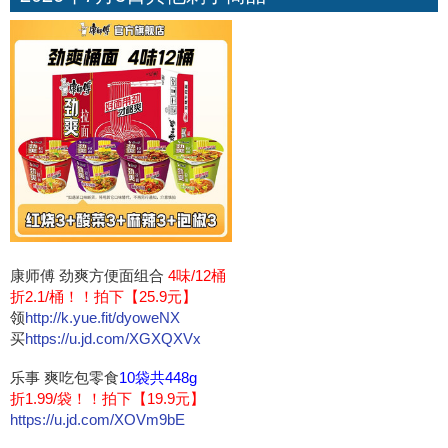
康师傅 劲爽方便面组合
4味/12桶
折2.1/桶！！拍下【25.9元】
领
http://k.yue.fit/dyoweNX
买
https://u.jd.com/XGXQXVx
乐事 爽吃包零食
10袋共448g
折1.99/袋！！拍下【19.9元】
https://u.jd.com/XOVm9bE