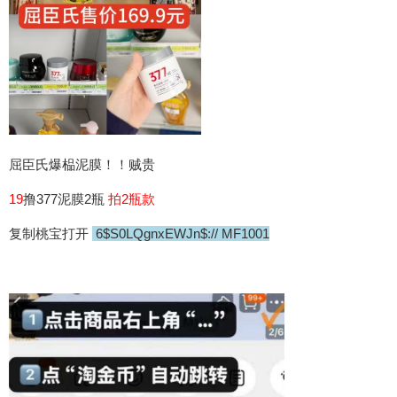
屈臣氏爆榀泥膜！！贼贵
19
撸377泥膜2瓶
拍2瓶款
复制桃宝打开
6$S0LQgnxEWJn$:// MF1001