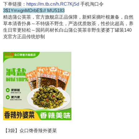
下单链接：
https://m.tb.cn/h.RC7KjSd
手机淘口令
3$1YmxgnMDrbE$:// MU5183
精选蒲公英茶，官方旗舰店正品保障，新鲜采摘叶根兼备，自然
草本清香扑鼻～不特级不野生，严选优质散茶，性价比超高，养
生日常更轻松～国药药材长白山蒲公英茶非野生婆婆丁罐装140
克官方正品传统炒制
【3袋】众口馋香辣外婆菜