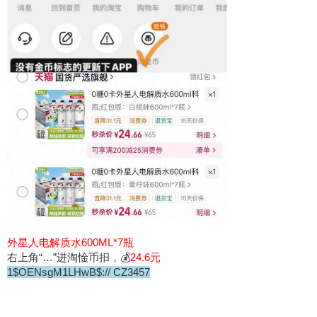
外星人电解质水600ML*7瓶
右上角“…”进淘惍币抇，💰
24.6元
1$OENsgM1LHwB$:// CZ3457