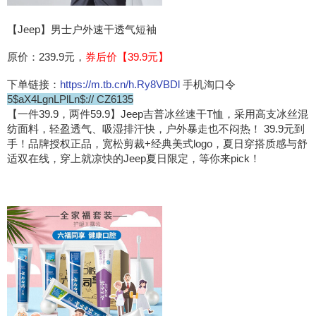
【Jeep】男士户外速干透气短袖
原价：239.9元，
券后价【39.9元】
下单链接：
https://m.tb.cn/h.Ry8VBDl
手机淘口令
5$aX4LgnLPlLn$:// CZ6135
【一件39.9，两件59.9】Jeep吉普冰丝速干T恤，采用高支冰丝混
纺面料，轻盈透气、吸湿排汗快，户外暴走也不闷热！ 39.9元到
手！品牌授权正品，宽松剪裁+经典美式logo，夏日穿搭质感与舒
适双在线，穿上就凉快的Jeep夏日限定，等你来pick！