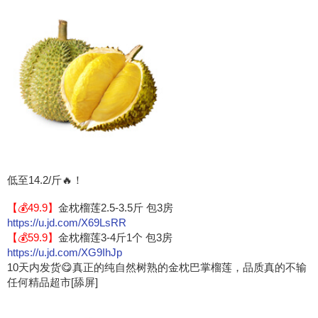
低至14.2/斤🔥！
【💰49.9】
金枕榴莲2.5-3.5斤 包3房
https://u.jd.com/X69LsRR
【💰59.9】
金枕榴莲3-4斤1个 包3房
https://u.jd.com/XG9IhJp
10天内发货😋真正的纯自然树熟的金枕巴掌榴莲，品质真的不输
任何精品超市[舔屏]