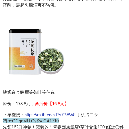
夜醒，晨起头脑清爽不昏沉。
铁观音金骏眉等茶叶等任选
原价：178.8元，
券后价【16.8元】
下单链接：
https://m.tb.cn/h.Ry7BAW8
手机淘口令
2$poQCgnMUjCy$:// CA1710
先领162亓神券！罐装的！翠春园旗舰店•茶叶合集100g任选②件