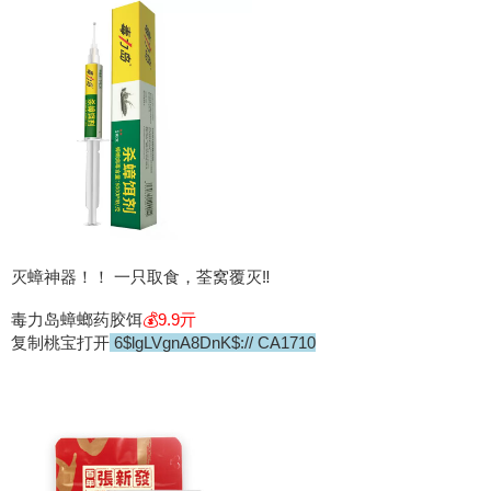
灭蟑神器！！ 一只取食，荃窝覆灭‼
毒力岛蟑螂药胶饵
💰9.9亓
复制桃宝打开
6$lgLVgnA8DnK$:// CA1710