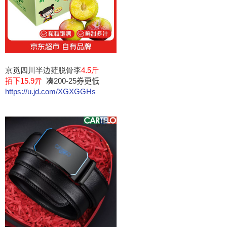
京觅四川半边荭脱骨李
4.5斤
𢫦下15.9亓
凑200-25券更低
https://u.jd.com/XGXGGHs