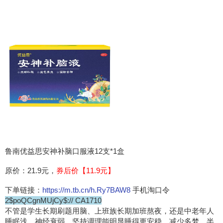
鲁南优益思安神补脑口服液12支*1盒
原价：21.9元，
券后价【11.9元】
下单链接：
https://m.tb.cn/h.Ry7BAW8
手机淘口令
2$poQCgnMUjCy$:// CA1710
不管是学生长期刷题用脑、上班族长期加班熬夜，还是中老年人
睡眠浅、神经衰弱，坚持调理能明显睡得更安稳，减少多梦、半