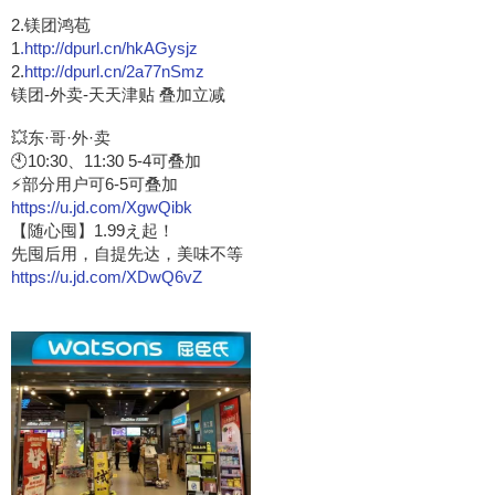
2.镁团鸿苞
1
.http://dpurl.cn/hkAGysjz
2.
http://dpurl.cn/2a77nSmz
镁团-外卖-天天津贴 叠加立减
💥东·哥·外·卖
🕙10:30、11:30 5-4可叠加
⚡部分用户可6-5可叠加
https://u.jd.com/XgwQibk
【随心囤】1.99え起！
先囤后用，自提先达，美味不等
https://u.jd.com/XDwQ6vZ