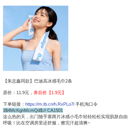
【朱志鑫同款】巴迪高冰感毛巾2条
原价：11.9元，
券后价【1.9元】
下单链接：
https://m.tb.cn/h.RxPLo7l
手机淘口令
3$4McKgnMcmQd$:// CA1501
这么热的天，出门随手塞两片冰感小毛巾轻轻松松实现肌肤自由
呼吸！比在空调房里还舒服，擦完汗超清爽~