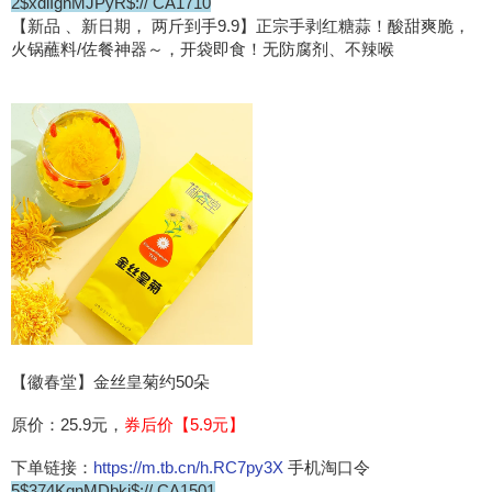
2$xdlIgnMJPyR$:// CA1710
【新品 、新日期， 两斤到手9.9】正宗手剥红糖蒜！酸甜爽脆，
火锅蘸料/佐餐神器～，开袋即食！无防腐剂、不辣喉
【徽春堂】金丝皇菊约50朵
原价：25.9元，
券后价【5.9元】
下单链接：
https://m.tb.cn/h.RC7py3X
手机淘口令
5$374KgnMDbkj$:// CA1501