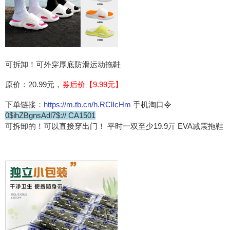
可拆卸！可外穿厚底防滑运动拖鞋
原价：20.99元，
券后价【9.99元】
下单链接：
https://m.tb.cn/h.RClIcHm
手机淘口令
0$ihZBgnsAdl7$:// CA1501
可拆卸的！可以直接穿出门！ 平时一双至少19.9亓 EVA减震拖鞋