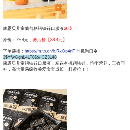
康恩贝儿童葡萄糖钙铁锌口服液
30支
原价：79.4元，
券后价【38.4元】
下单链接：
https://m.tb.cn/h.RxOp4nF
手机淘口令
3$YfwGgnL4LT8$:// CZ3148
康恩贝儿童钙铁锌口服液，精选有机钙铁锌，均衡营养，三效同
补，高含量易吸收关爱宝宝成长，赶紧抢！！