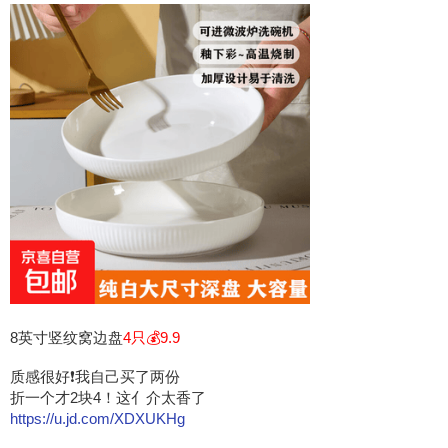
8英寸竖纹窝边盘
4只💰9.9
质感很好❗️我自己买了两份
折一个才2块4！这亻介太香了
https://u.jd.com/XDXUKHg