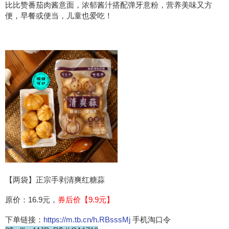
比比赞番茄肉酱意面，浓郁酱汁搭配弹牙意粉，营养美味又方
便，早餐或便当，儿童也爱吃！
【两袋】正宗手剥清爽红糖蒜
原价：16.9元，
券后价【9.9元】
下单链接：
https://m.tb.cn/h.RBsssMj
手机淘口令