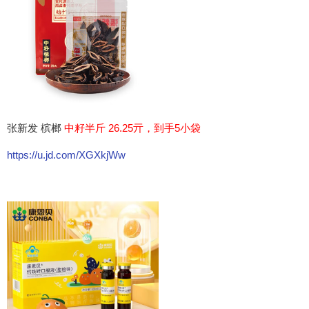
张新发 槟榔
中籽半斤 26.25亓，到手5小袋
https://u.jd.com/XGXkjWw