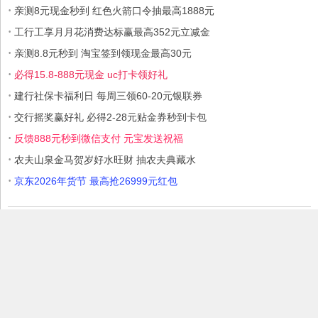
·
亲测8元现金秒到 红色火箭口令抽最高1888元
·
工行工享月月花消费达标赢最高352元立减金
·
亲测8.8元秒到 淘宝签到领现金最高30元
·
必得15.8-888元现金 uc打卡领好礼
·
建行社保卡福利日 每周三领60-20元银联券
·
交行摇奖赢好礼 必得2-28元贴金券秒到卡包
·
反馈888元秒到微信支付 元宝发送祝福
·
农夫山泉金马贺岁好水旺财 抽农夫典藏水
·
京东2026年货节 最高抢26999元红包
本站部分内容收集于互联网，如果有侵权内容、不妥之处，请联系我
们删除。敬请谅解!
Copyright © 2017 爱Q生活网
赣ICP备17006699号
赣公网安备
36030202000146号