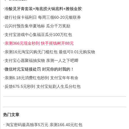
·
冷酸灵牙膏套装+海底捞火锅底料+雅顿金胶
·
建行社保卡福利日 每周三领60-20元银联券
·
云闪付预告集华夏地标 瓜分千万奖励
·
支付宝游戏中心集福豆瓜分100万红包
·
亲测366元现金秒到 快手摇钱树开88元
·
亲测16元淘宝闪购无门槛红包 最低可0.01元购实物
·
支付宝心愿聚福抽实物 亲测一人之下吧唧
·
微信对元宝链接处罚 封完你的封我的！
·
亲测6.18元消费红包秒到 支付宝年年有余
·
反馈675.5元秒到 支付宝短剧人生瓜分红包
热门文章
·
淘宝密码最高独享5万元 亲测166.40元红包