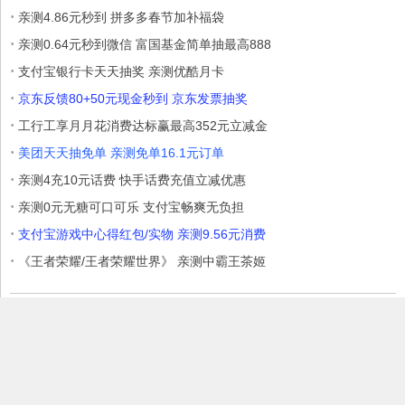
·
亲测4.86元秒到 拼多多春节加补福袋
·
亲测0.64元秒到微信 富国基金简单抽最高888
·
支付宝银行卡天天抽奖 亲测优酷月卡
·
京东反馈80+50元现金秒到 京东发票抽奖
·
工行工享月月花消费达标赢最高352元立减金
·
美团天天抽免单 亲测免单16.1元订单
·
亲测4充10元话费 快手话费充值立减优惠
·
亲测0元无糖可口可乐 支付宝畅爽无负担
·
支付宝游戏中心得红包/实物 亲测9.56元消费
·
《王者荣耀/王者荣耀世界》 亲测中霸王茶姬
本站部分内容收集于互联网，如果有侵权内容、不妥之处，请联系我
们删除。敬请谅解!
Copyright © 2017 爱Q生活网
赣ICP备17006699号
赣公网安备