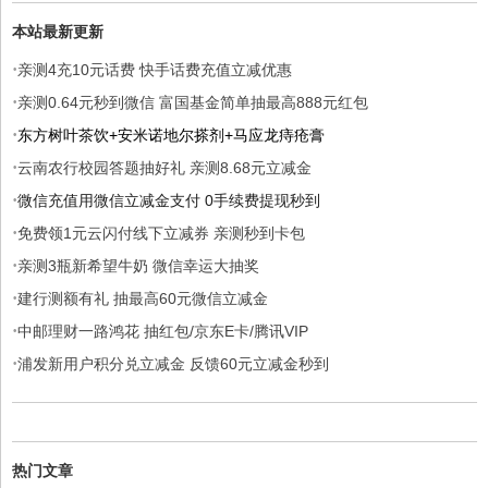
本站最新更新
·
亲测4充10元话费 快手话费充值立减优惠
·
亲测0.64元秒到微信 富国基金简单抽最高888元红包
·
东方树叶茶饮+安米诺地尔搽剂+马应龙痔疮膏
·
云南农行校园答题抽好礼 亲测8.68元立减金
·
微信充值用微信立减金支付 0手续费提现秒到
·
免费领1元云闪付线下立减券 亲测秒到卡包
·
亲测3瓶新希望牛奶 微信幸运大抽奖
·
建行测额有礼 抽最高60元微信立减金
·
中邮理财一路鸿花 抽红包/京东E卡/腾讯VIP
·
浦发新用户积分兑立减金 反馈60元立减金秒到
热门文章