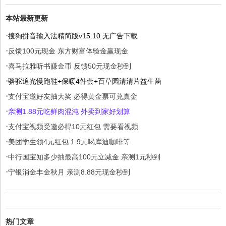
本站最新更新
·
搜狗拼音输入法精简版v15.10 无广告下载
·
反馈100元现金 东方财富体验金赢现金
·
喜马拉雅听书赚金币 反馈50元现金秒到
·
骆驼追光慢跑鞋+保暖4件套+百草园清清片益生菌
·
支付宝邀好友抽大奖 必得黄金票可兑真金
·
亲测1.88元吃鲜肉混沌 外卖到家好划算
·
支付宝视频受邀必得10元红包 需要看视频
·
美团学生领4元红包 1.9元喝库迪咖啡等
·
中行国宝知多少抽最高100元立减金 亲测1元秒到
·
宁银消金丰金秋月 亲测8.88元现金秒到
热门文章