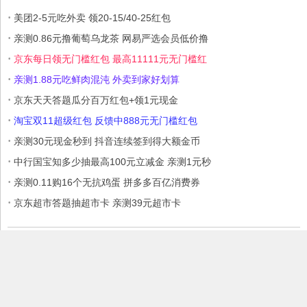
·
美团2-5元吃外卖 领20-15/40-25红包
·
亲测0.86元撸葡萄乌龙茶 网易严选会员低价撸
·
京东每日领无门槛红包 最高11111元无门槛红
·
亲测1.88元吃鲜肉混沌 外卖到家好划算
·
京东天天答题瓜分百万红包+领1元现金
·
淘宝双11超级红包 反馈中888元无门槛红包
·
亲测30元现金秒到 抖音连续签到得大额金币
·
中行国宝知多少抽最高100元立减金 亲测1元秒
·
亲测0.11购16个无抗鸡蛋 拼多多百亿消费券
·
京东超市答题抽超市卡 亲测39元超市卡
本站部分内容收集于互联网，如果有侵权内容、不妥之处，请联系我
们删除。敬请谅解!