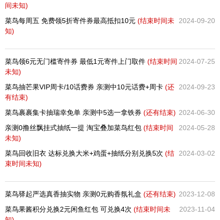
间未知)
菜鸟每周五 免费领5折寄件券最高抵扣10元
(结束时间未
2024-09-20
知)
菜鸟领6元无门槛寄件券 最低1元寄件上门取件
(结束时间
2024-07-25
未知)
菜鸟抽芒果VIP周卡/10话费券 亲测中10元话费+周卡
(还
2024-09-23
有
结束)
菜鸟裹裹集卡抽瑞幸免单 亲测中5选一拿铁券
(还有
结束)
2024-06-30
亲测0撸丝飘挂式抽纸一提 淘宝叠加菜鸟红包
(结束时间
2024-05-28
未知)
菜鸟回收旧衣 达标兑换大米+鸡蛋+抽纸分别兑换5次
(结
2024-03-02
束时间未知)
菜鸟驿起严选真香抽实物 亲测0元购香氛礼盒
(还有
结束)
2023-12-08
菜鸟果酱积分兑换2元闲鱼红包 可兑换4次
(结束时间未
2023-11-04
知)