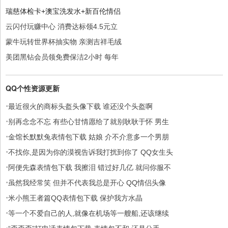
瑞慈体检卡+澳宝洗发水+新百伦情侣
云闪付玩赚中心 消费达标领4.5元立
蒙牛玩转世界杯抽实物 亲测吉祥毛绒
美团黑钻会员领免费保洁2小时 每年
QQ个性资源更新
·
最近很火的商标头盔头像下载 谁还没个头盔啊
·
别再念念不忘 有些心甘情愿给了就别耿耿于怀 男生
·
金馆长默默兔表情包下载 姑娘 介不介意多一个男朋
·
不找你,是因为你的漠视告诉我打扰到你了 QQ女生头
·
阿便先森表情包下载 我擦泪 错过好几亿 就问你服不
·
虽然我经常笑 但并不代表我总是开心 QQ情侣头像
·
米小熊王者篇QQ表情包下载 保护我方水晶
·
等一个不爱自己的人,就像在机场等一艘船,还该继续