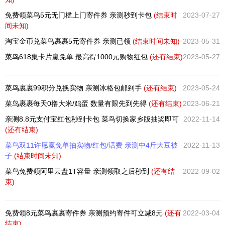
免费领菜鸟5元无门槛上门寄件券 亲测秒到卡包
(结束时
2023-07-27
间未知)
淘宝金币兑菜鸟裹裹5元寄件券 亲测已领
(结束时间未知)
2023-05-31
菜鸟618集卡片赢免单 最高得1000元购物红包
(还有
结束)
2023-05-27
菜鸟裹裹99积分兑换实物 亲测冰格包邮到手
(还有
结束)
2023-05-24
菜鸟裹裹每天0撸大米/鸡蛋 数量有限先到先得
(还有
结束)
2023-06-21
亲测8.8元支付宝红包秒到卡包 菜鸟切换家乡版抽奖即可
2022-11-14
(还有
结束)
菜鸟双11许愿赢免单抽实物/红包/话费 亲测中4斤大豆被
2022-11-13
子
(结束时间未知)
菜鸟免费领阿里云盘1T容量 亲测领取之后秒到
(还有
结
2022-09-02
束)
免费领8元菜鸟裹裹寄件券 亲测预约寄件可立减8元
(还有
2022-03-04
结束)