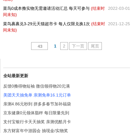
菜鸟0成本撸实物无需邀请活动汇总 每天可参与
(结束时
2022-03-01
间未知)
菜鸟裹裹兑3-29元天猫超市卡 每人仅限兑换1次
(结束时
2021-12-25
间未知)
1
2
下一页
尾页
43
全站最新更新
反馈0撸得物短袖 微信领得物20元满
美团天天抽免单 亲测免单16.1元订单
亲测4.86元秒到 拼多多春节加补福袋
京东健康0元领体脂秤 每日限量先到
支付宝银行卡天天抽奖 亲测优酷月卡
东方财富年中游园会 抽现金/实物奖