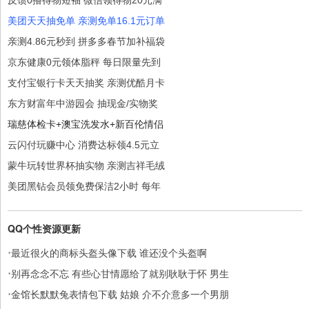
美团天天抽免单 亲测免单16.1元订单
亲测4.86元秒到 拼多多春节加补福袋
京东健康0元领体脂秤 每日限量先到
支付宝银行卡天天抽奖 亲测优酷月卡
东方财富年中游园会 抽现金/实物奖
瑞慈体检卡+澳宝洗发水+新百伦情侣
云闪付玩赚中心 消费达标领4.5元立
蒙牛玩转世界杯抽实物 亲测吉祥毛绒
美团黑钻会员领免费保洁2小时 每年
QQ个性资源更新
·
最近很火的商标头盔头像下载 谁还没个头盔啊
·
别再念念不忘 有些心甘情愿给了就别耿耿于怀 男生
·
金馆长默默兔表情包下载 姑娘 介不介意多一个男朋