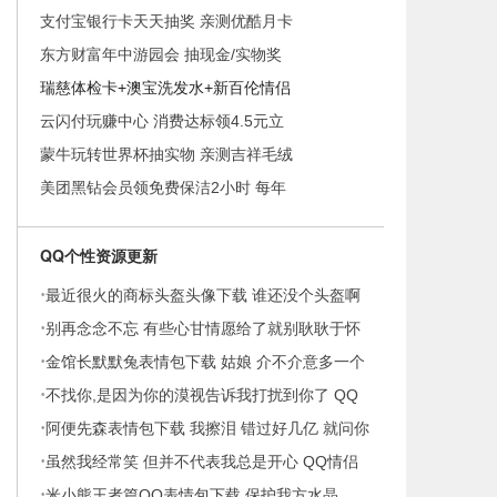
支付宝银行卡天天抽奖 亲测优酷月卡
东方财富年中游园会 抽现金/实物奖
瑞慈体检卡+澳宝洗发水+新百伦情侣
云闪付玩赚中心 消费达标领4.5元立
蒙牛玩转世界杯抽实物 亲测吉祥毛绒
美团黑钻会员领免费保洁2小时 每年
QQ个性资源更新
·
最近很火的商标头盔头像下载 谁还没个头盔啊
·
别再念念不忘 有些心甘情愿给了就别耿耿于怀
·
男生
金馆长默默兔表情包下载 姑娘 介不介意多一个
·
男朋
不找你,是因为你的漠视告诉我打扰到你了 QQ
·
女生头
阿便先森表情包下载 我擦泪 错过好几亿 就问你
·
服不
虽然我经常笑 但并不代表我总是开心 QQ情侣
·
头像
米小熊王者篇QQ表情包下载 保护我方水晶