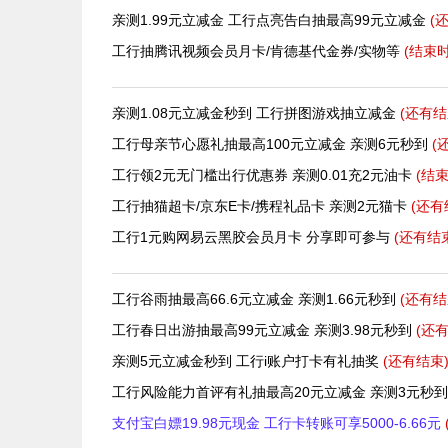
亲测1.99元立减金 工行点亮告白抽最高99元立减金
(
工行抽腾讯视频会员月卡/肯德基代金券/实物等
(结束
亲测1.08元立减金秒到 工行拼图游戏抽立减金
(还有
结
工行母亲节心愿礼抽最高100元立减金 亲测6元秒到
(
工行领2元无门槛出行优惠券 亲测0.01充2元油卡
(结
工行抽猫超卡/京东E卡/携程礼品卡 亲测2元猫卡
(还有
工行1元购网易云黑胶会员月卡 分享即可参与
(还有
结
工行谷雨抽最高66.6元立减金 亲测1.66元秒到
(还有
结
工行春日出游抽最高99元立减金 亲测3.98元秒到
(还
亲测5元立减金秒到 工行i账户打卡有礼抽奖
(还有
结束
工行风险能力首评有礼抽最高20元立减金 亲测3元秒
支付宝白嫖19.98元现金 工行卡转账可享5000-6.66元