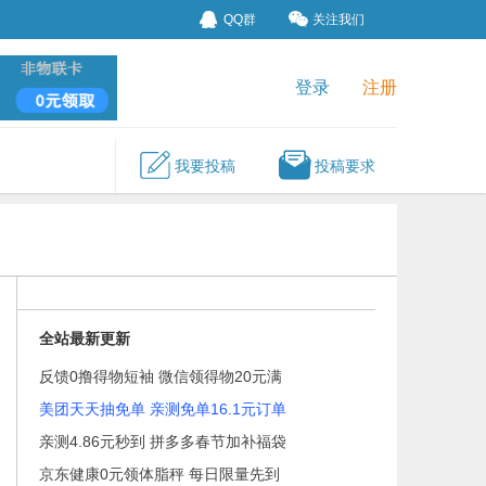
QQ群
关注我们
登录
注册
我要投稿
投稿要求
全站最新更新
反馈0撸得物短袖 微信领得物20元满
美团天天抽免单 亲测免单16.1元订单
亲测4.86元秒到 拼多多春节加补福袋
京东健康0元领体脂秤 每日限量先到