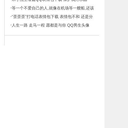
·
等一个不爱自己的人,就像在机场等一艘船,还该
·
继续
“歪歪歪”打电话表情包下载 表情包不和 还是分
·
手
人生一路 走马一程 愿都是与你 QQ男生头像