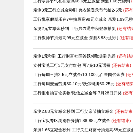
工行寒露节气礼抽最高66.6元立减金 亲测1.66元秒到
亲测3元工行立减金秒到 兴农通登录节气抽2-5元
(还有
工行悦享假期乐在7中抽最高99元立减金 亲测1.99元
亲测2元立减金秒到 工行兴农通中秋登录抽奖
(还有
结
工行教师节抽最高99元立减金 亲测3.98元秒到
(还有
结
亲测1元秒到 工行财富社区答题领取先到先得
(还有
结
支付宝兑工行3元支付红包 可7充10元话费
(还有
结束)
工行每周三抽2-5元立减金/10-100元百果园代金券
(还
工行每周麦当劳满30-10元/沃尔玛满60-25元
(还有
结束
工行报名抽盲盒实物/微信立减金等 7月28日开奖
(还有
亲测2.88元立减金秒到 工行父亲节抽立减金
(还有
结束
工行宝贝专区浏览任务抽1.88-88元立减金
(还有
结束)
亲测1.66立减金秒到 工行关注财富号抽最高88元立减