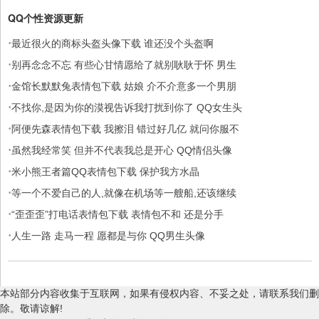
QQ个性资源更新
·
最近很火的商标头盔头像下载 谁还没个头盔啊
·
别再念念不忘 有些心甘情愿给了就别耿耿于怀 男生
·
金馆长默默兔表情包下载 姑娘 介不介意多一个男朋
·
不找你,是因为你的漠视告诉我打扰到你了 QQ女生头
·
阿便先森表情包下载 我擦泪 错过好几亿 就问你服不
·
虽然我经常笑 但并不代表我总是开心 QQ情侣头像
·
米小熊王者篇QQ表情包下载 保护我方水晶
·
等一个不爱自己的人,就像在机场等一艘船,还该继续
·
“歪歪歪”打电话表情包下载 表情包不和 还是分手
·
人生一路 走马一程 愿都是与你 QQ男生头像
本站部分内容收集于互联网，如果有侵权内容、不妥之处，请联系我们删
除。敬请谅解!