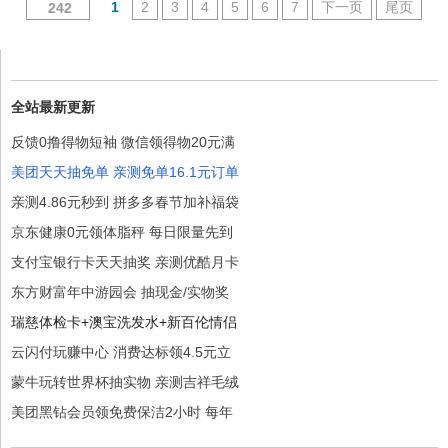
1
2
3
4
5
6
7
下一页
尾页
242
全站最新更新
反馈0撸得物短袖 微信领得物20元满
美团天天抽免单 亲测免单16.1元订单
亲测4.86元秒到 拼多多春节加补福袋
京东健康0元领体脂秤 每日限量先到
支付宝银行卡天天抽奖 亲测优酷月卡
东方财富年中游园会 抽现金/实物奖
瑞慈体检卡+澳宝洗发水+新百伦情侣
云闪付玩赚中心 消费达标领4.5元立
蒙牛玩转世界杯抽实物 亲测吉祥毛绒
美团黑钻会员领免费保洁2小时 每年