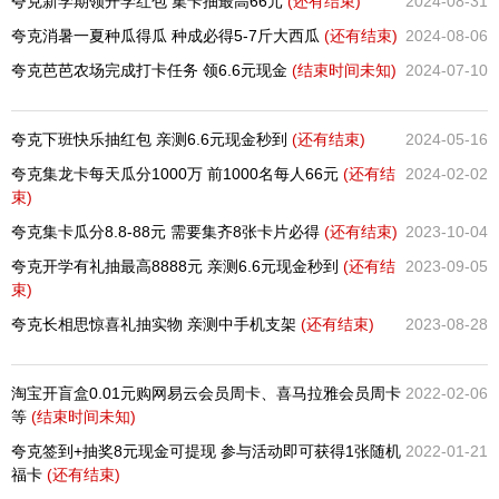
夸克新学期领开学红包 集卡抽最高66元
(还有
结束)
2024-08-31
夸克消暑一夏种瓜得瓜 种成必得5-7斤大西瓜
(还有
结束)
2024-08-06
夸克芭芭农场完成打卡任务 领6.6元现金
(结束时间未知)
2024-07-10
夸克下班快乐抽红包 亲测6.6元现金秒到
(还有
结束)
2024-05-16
夸克集龙卡每天瓜分1000万 前1000名每人66元
(还有
结
2024-02-02
束)
夸克集卡瓜分8.8-88元 需要集齐8张卡片必得
(还有
结束)
2023-10-04
夸克开学有礼抽最高8888元 亲测6.6元现金秒到
(还有
结
2023-09-05
束)
夸克长相思惊喜礼抽实物 亲测中手机支架
(还有
结束)
2023-08-28
淘宝开盲盒0.01元购网易云会员周卡、喜马拉雅会员周卡
2022-02-06
等
(结束时间未知)
夸克签到+抽奖8元现金可提现 参与活动即可获得1张随机
2022-01-21
福卡
(还有
结束)