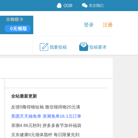
QQ群
关注我们
登录
注册
我要投稿
投稿要求
全站最新更新
反馈0撸得物短袖 微信领得物20元满
美团天天抽免单 亲测免单16.1元订单
亲测4.86元秒到 拼多多春节加补福袋
京东健康0元领体脂秤 每日限量先到