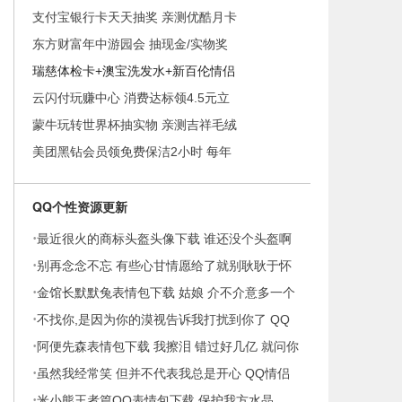
支付宝银行卡天天抽奖 亲测优酷月卡
东方财富年中游园会 抽现金/实物奖
瑞慈体检卡+澳宝洗发水+新百伦情侣
云闪付玩赚中心 消费达标领4.5元立
蒙牛玩转世界杯抽实物 亲测吉祥毛绒
美团黑钻会员领免费保洁2小时 每年
QQ个性资源更新
·
最近很火的商标头盔头像下载 谁还没个头盔啊
·
别再念念不忘 有些心甘情愿给了就别耿耿于怀
·
男生
金馆长默默兔表情包下载 姑娘 介不介意多一个
·
男朋
不找你,是因为你的漠视告诉我打扰到你了 QQ
·
女生头
阿便先森表情包下载 我擦泪 错过好几亿 就问你
·
服不
虽然我经常笑 但并不代表我总是开心 QQ情侣
·
头像
米小熊王者篇QQ表情包下载 保护我方水晶