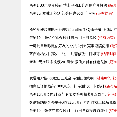
亲测1.88元现金秒到 博士电动工具新用户直接领
(结
亲测5元立减金秒到 部分用户50金币兑换
(还有
结束)
预约英雄联盟电竞经理领2元现金/15Q币卡券 上线后
亲测10元微信立减金秒到 部分用户可兑换
(还有
结束)
一键批量删除微信好友的办法 1分钟完事谨慎使用
(还
茶百道杨枝甘露买一送一 只需修改生日即可
(结束时间
亲测0元撸腾讯视频VIP周卡 微信支付有优惠兑换
(还
联通用户撸3元微信立减金 亲测已领秒到
(结束时间未
招商信诺抽最高1000京东E卡 亲测1元E卡秒到
(还有
结
亲测1元现金秒到 参与有奖竞答可抽奖现金红包
(还有
微信预约指尖领主手游领2元现金卡券 游戏上线后兑
亲测10元微信立减金秒到 工行用户直接领取即可
(结