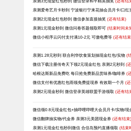
亲测3元现金红包秒到 微信登录和平精英抽奖
(还有
结
亲测爱奇艺月卡秒到 宁波银行宁来花抽会员月卡/口红
亲测2元现金红包秒到 微信参加直接抽奖
(还有
结束)
亲测1元现金秒到 微信问卷答题领取即可
(结束时间未
微信小程序云闪付支付满10-2元 可缴电费等
(还有
结束
亲测1.28元秒到 联合利华饮食策划抽现金红包/实物
(
微信下载注册传奇天下领2元现金红包 亲测2元秒到
(
哈根达斯新品免费吃 每日抢免费新品赏味券/咖啡券
(
微信支付有优惠红包雨领免费提现券 有效期一个月
(
亲测2元现金秒到 微信登录英雄联盟手游领取
(还有
结
微信领0.8元现金红包+抽哔哩哔哩大会员月卡/实物/
微信翻牌抽实物/代金券 亲测3元美团现金券
(还有
结束
亲测1元现金红包秒到微信 合信岛预约直播领取
(结束