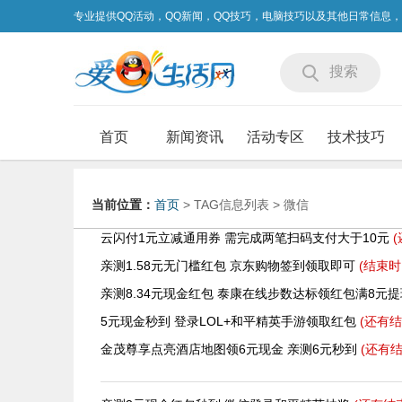
专业提供QQ活动，QQ新闻，QQ技巧，电脑技巧以及其他日常信息
搜索
首页
新闻资讯
活动专区
技术技巧
当前位置：
首页
> TAG信息列表 > 微信
云闪付1元立减通用券 需完成两笔扫码支付大于10元
亲测1.58元无门槛红包 京东购物签到领取即可
(结束时
亲测8.34元现金红包 泰康在线步数达标领红包满8元
5元现金秒到 登录LOL+和平精英手游领取红包
(还有
结
金茂尊享点亮酒店地图领6元现金 亲测6元秒到
(还有
结