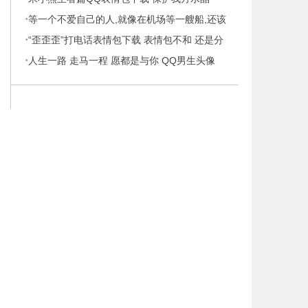
·
等一个不爱自己的人,就像在机场等一艘船,还该
·
继续
“歪歪歪”打电话表情包下载 表情包不和 还是分
·
手
人生一路 走马一程 愿都是与你 QQ男生头像