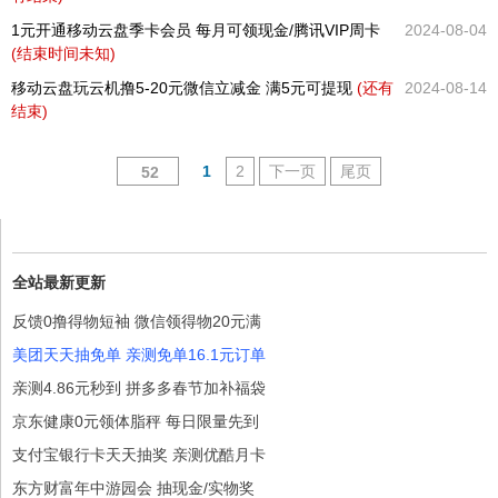
1元开通移动云盘季卡会员 每月可领现金/腾讯VIP周卡
2024-08-04
(结束时间未知)
移动云盘玩云机撸5-20元微信立减金 满5元可提现
(还有
2024-08-14
结束)
1
2
下一页
尾页
52
全站最新更新
反馈0撸得物短袖 微信领得物20元满
美团天天抽免单 亲测免单16.1元订单
亲测4.86元秒到 拼多多春节加补福袋
京东健康0元领体脂秤 每日限量先到
支付宝银行卡天天抽奖 亲测优酷月卡
东方财富年中游园会 抽现金/实物奖