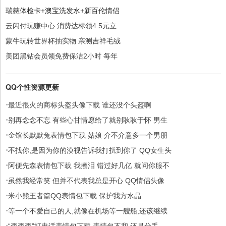
瑞慈体检卡+澳宝洗发水+新百伦情侣
云闪付玩赚中心 消费达标领4.5元立
蒙牛玩转世界杯抽实物 亲测吉祥毛绒
美团黑钻会员领免费保洁2小时 每年
QQ个性资源更新
·
最近很火的商标头盔头像下载 谁还没个头盔啊
·
别再念念不忘 有些心甘情愿给了就别耿耿于怀 男生
·
金馆长默默兔表情包下载 姑娘 介不介意多一个男朋
·
不找你,是因为你的漠视告诉我打扰到你了 QQ女生头
·
阿便先森表情包下载 我擦泪 错过好几亿 就问你服不
·
虽然我经常笑 但并不代表我总是开心 QQ情侣头像
·
米小熊王者篇QQ表情包下载 保护我方水晶
·
等一个不爱自己的人,就像在机场等一艘船,还该继续
·
“歪歪歪”打电话表情包下载 表情包不和 还是分手