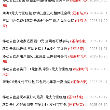
移动云盘1云朵 抢霸王茶姬/喜茶/蜜雪兔单券
(结束时间未
2026-03-06
知)
亲测1元支付宝红包 移动云盘云礼相伴暖金秋
(还有
结束)
2026-04-01
三网用户免费领移动云盘6个数字藏品 先到先得
(还有
结
2025-11-20
束)
移动云盘创建家庭圈领10元 全网都可以参与
(还有
结束)
2025-12-01
移动云盘玩云机 三网必得1-3元支付宝红包
(还有
结束)
2025-11-01
移动云盘新用户领5元立减金 三网都可参与
(结束时间未
2025-10-28
知)
移动云盘会员日0.1元抽奖 亲测2元支付宝红包
(结束时间
2026-03-16
未知)
亲测0.5元支付宝红包 和包云礼乐享一夏抽奖
(还有
结束)
2025-08-11
移动云盘趣玩AI赢好礼最高5元支付宝红包
(还有
结束)
2025-12-17
移动云礼相伴趣踏春 亲测1.4元支付宝红包
(还有
结束)
2025-06-10