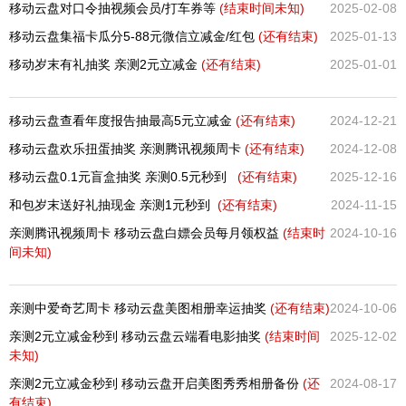
移动云盘对口令抽视频会员/打车券等
(结束时间未知)
2025-02-08
移动云盘集福卡瓜分5-88元微信立减金/红包
(还有
结束)
2025-01-13
移动岁末有礼抽奖 亲测2元立减金
(还有
结束)
2025-01-01
移动云盘查看年度报告抽最高5元立减金
(还有
结束)
2024-12-21
移动云盘欢乐扭蛋抽奖 亲测腾讯视频周卡
(还有
结束)
2024-12-08
移动云盘0.1元盲盒抽奖 亲测0.5元秒到
(还有
结束)
2025-12-16
和包岁末送好礼抽现金 亲测1元秒到
(还有
结束)
2024-11-15
亲测腾讯视频周卡 移动云盘白嫖会员每月领权益
(结束时
2024-10-16
间未知)
亲测中爱奇艺周卡 移动云盘美图相册幸运抽奖
(还有
结束)
2024-10-06
亲测2元立减金秒到 移动云盘云端看电影抽奖
(结束时间
2025-12-02
未知)
亲测2元立减金秒到 移动云盘开启美图秀秀相册备份
(还
2024-08-17
有
结束)