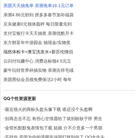
美团天天抽免单 亲测免单16.1元订单
亲测4.86元秒到 拼多多春节加补福袋
京东健康0元领体脂秤 每日限量先到
支付宝银行卡天天抽奖 亲测优酷月卡
东方财富年中游园会 抽现金/实物奖
瑞慈体检卡+澳宝洗发水+新百伦情侣
云闪付玩赚中心 消费达标领4.5元立
蒙牛玩转世界杯抽实物 亲测吉祥毛绒
美团黑钻会员领免费保洁2小时 每年
QQ个性资源更新
·
最近很火的商标头盔头像下载 谁还没个头盔啊
·
别再念念不忘 有些心甘情愿给了就别耿耿于怀 男生
·
金馆长默默兔表情包下载 姑娘 介不介意多一个男朋
·
不找你,是因为你的漠视告诉我打扰到你了 QQ女生头