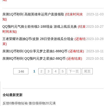
亲测1Q币秒到 高能英雄幸运用户直接领取
(结束时间未
2023-11-03
知)
QQ预约元气骑士前传领2-188现金 游戏上线后兑换
(结束
2023-10-27
时间未知)
王者荣耀许愿抽Q币/皮肤 28日登录游戏瓜分现金
(还有
结
2023-10-28
束)
亲测1Q币秒到 QQ分享元梦之星抽1-888Q币
(还有
结束)
2023-10-11
亲测8Q币秒到 QQ预约元梦之星抽2-88Q币
(还有
结束)
2023-10-31
1
2
3
4
5
下一页
尾页
146
全站最新更新
反馈0撸得物短袖 微信领得物20元满