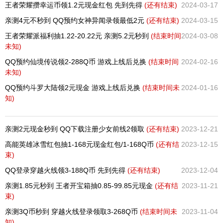
王者荣耀攒幸运币领1.2元现金红包 先到先得
(还有
结束)
2024-03-17
亲测4元不秒到 QQ预约女神异闻录领最低2元
(还有
结束)
2024-03-15
王者荣耀派福利抽1.22-20.22元 亲测5.2元秒到
(结束时间
2024-03-08
未知)
QQ预约仙境传说领2-288Q币 游戏上线后兑换
(结束时间
2024-02-16
未知)
QQ预约斗罗大陆领2元现金 游戏上线后兑换
(结束时间未
2024-01-16
知)
亲测2元现金秒到 QQ下载注册少女前线2领取
(还有
结束)
2023-12-21
高能英雄冰雪红包抽1-168元现金红包/1-168Q币
(还有
结
2023-12-15
束)
QQ登录穿越火线领3-188Q币 先到先得
(还有
结束)
2023-12-04
亲测1.85元秒到 王者开宝箱抽0.85-99.85元现金
(还有
结
2023-11-21
束)
亲测3Q币秒到 穿越火线登录领取3-268Q币
(结束时间未
2023-11-04
知)