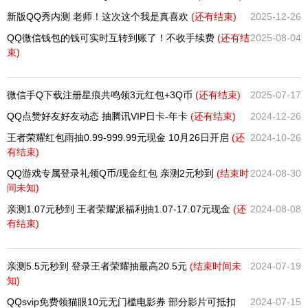
新版QQ秀内测 老师！这次这个我是真喜欢
(还有
结束)
2025-12-26
QQ微信钱包的钱可实时互转到账了！不收手续费
(还有
结
2025-08-04
束)
微信手Q下载注册星痕共鸣领3元红包+3Q币
(还有
结束)
2025-07-17
QQ点赞好友好友动态 抽腾讯VIP日卡-年卡
(还有
结束)
2024-12-26
王者荣耀红包雨抽0.99-999.99元现金 10月26日开启
(还
2024-10-26
有
结束)
QQ游戏专属登录礼领Q币/现金红包 亲测2元秒到
(结束时
2024-08-30
间未知)
亲测1.07元秒到 王者荣耀派福利抽1.07-17.07元现金
(还
2024-08-08
有
结束)
亲测5.5元秒到 登录王者荣耀抽最高20.5元
(结束时间未
2024-07-19
知)
QQsvip免费领猫眼10元无门槛电影券 部分影片可抵扣
2024-07-15