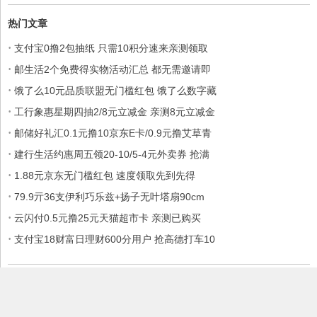
热门文章
·
支付宝0撸2包抽纸 只需10积分速来亲测领取
·
邮生活2个免费得实物活动汇总 都无需邀请即
·
饿了么10元品质联盟无门槛红包 饿了么数字藏
·
工行象惠星期四抽2/8元立减金 亲测8元立减金
·
邮储好礼汇0.1元撸10京东E卡/0.9元撸艾草青
·
建行生活约惠周五领20-10/5-4元外卖券 抢满
·
1.88元京东无门槛红包 速度领取先到先得
·
79.9亓36支伊利巧乐兹+扬子无叶塔扇90cm
·
云闪付0.5元撸25元天猫超市卡 亲测已购买
·
支付宝18财富日理财600分用户 抢高德打车10
本站部分内容收集于互联网，如果有侵权内容、不妥之处，请联系我