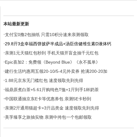
本站最新更新
·
支付宝0撸2包抽纸 只需10积分速来亲测领取
·
29.8亓3盒幸福西饼披萨半成品+汤臣倍健维生素D液体钙
·
亲测1元天猫红包秒到 手机天猫开盲盒抽千元红包
·
Epic喜加2：免费领《Beyond Blue》《永不孤单》
·
建行生活约惠周五领20-10/5-4元外卖券 抢满200-20加
·
1.88元京东无门槛红包 速度领取先到先得
·
福鼎原煮白茶+5.61亓购纯色T恤+1亓到手1杯奶茶
·
中国联通抽京东E卡等优惠券包 亲测5E卡秒到
·
亲测2亓通用猫超卡+3亓品类金 速度领取先到先得
·
美孚臻享之旅抽实物 亲测中挎包一个包邮领取