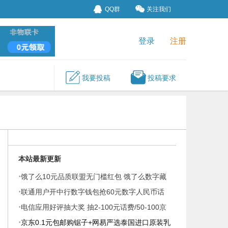
QQ群
关注我们
登录
注册
我要投稿
投稿要求
本站最新更新
·
饿了么10元品质联盟无门槛红包 饿了么数字藏
·
品抽奖
联通用户开中行数字钱包抢60元数字人民币话
·
费红包
电信应用好评抽大奖 抽2-100元话费/50-100京
·
豆&#160
京东0.1元包邮购锯子+网易严选泰国进口原装乳