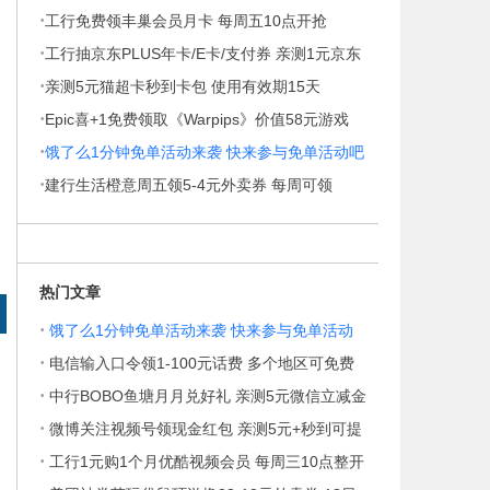
·
胶枕
工行免费领丰巢会员月卡 每周五10点开抢
·
工行抽京东PLUS年卡/E卡/支付券 亲测1元京东
·
E卡秒到
亲测5元猫超卡秒到卡包 使用有效期15天
·
Epic喜+1免费领取《Warpips》价值58元游戏
·
饿了么1分钟免单活动来袭 快来参与免单活动吧
·
建行生活橙意周五领5-4元外卖券 每周可领
热门文章
·
饿了么1分钟免单活动来袭 快来参与免单活动
·
电信输入口令领1-100元话费 多个地区可免费
·
中行BOBO鱼塘月月兑好礼 亲测5元微信立减金
·
微博关注视频号领现金红包 亲测5元+秒到可提
·
工行1元购1个月优酷视频会员 每周三10点整开