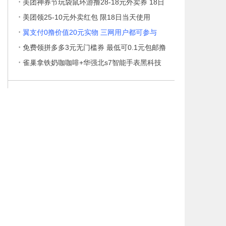
·
美团神券节玩袋鼠环游撸28-18元外卖券 18日
·
美团领25-10元外卖红包 限18日当天使用
·
翼支付0撸价值20元实物 三网用户都可参与
·
免费领拼多多3元无门槛券 最低可0.1元包邮撸
·
雀巢拿铁奶咖咖啡+华强北s7智能手表黑科技