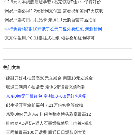
·
12.9元冈本旗舰店避孕套+杰克琼斯T恤+牛仔裤好价
·
网易严选必得2.2元秒到支付宝 需看视频签到7天获取
·
网易严选每日抽礼品卡 亲测1.1元购自营商品抵扣
·
中行免费领2张10亓饿了么无门槛外卖红包 亲测秒到
·
京东学生用户0.01撸挂式抽纸 领券叠加红包即可
热门文章
·
建融开好礼抽最高88元立减金 亲测18元立减金
·
联通三网用户抽话费 亲测5元话费充值秒到
·
京东0撸无门槛红包 亲测8.8+8.8元红包秒到
·
邮生活开宝箱邮福利 7.21万份实物等你抽
·
亲测0撸4元京东e卡 闲鱼翻身博头彩赢最高12
·
哇哈哈AD钙奶+猫人石墨烯抗菌男士内裤+积米
·
三网抽最高100元话费 联通日日观影刮大奖