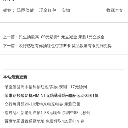
标签：
汤臣倍健
现金红包
实物
收藏本文
上一篇：
民生抽最高100元话费/1元立减金 亲测1元立减金
下一篇：
农行感恩有你抽红包/京东E卡 奖品数量有限先到先得
本站最新更新
·
汤臣倍健周末福利抽红包/实物 亲测1.17元秒到
·
荣事达炒酸奶机+IMINT无糖薄荷糖+骆驼运动休闲T恤
·
交行每月领20-10元特来电充电券 亲测已领
·
荒野乱斗新老用户抽1-88元现金 亲测中88元秒到
·
百度地图设置通勤地址 免费领取4x5元打车券