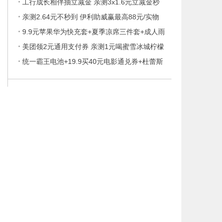
·
工行成长相伴抽立减金 亲测3x1.6元立减金秒
·
亲测2.64元不秒到 伊利助威赢最高88元/实物
·
9.9元苹果华为快充套+夏季凉席三件套+成人雨
·
美团领2元通用支付券 亲测1元喝蜜雪冰城柠檬
·
统一霸王电池+19.9买40元电影通兑券+杜蕾斯