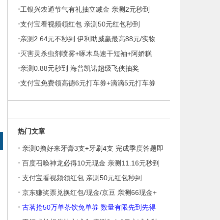
·
工银兴农通节气有礼抽立减金 亲测2元秒到
·
支付宝看视频领红包 亲测50元红包秒到
·
亲测2.64元不秒到 伊利助威赢最高88元/实物
·
灭害灵杀虫剂喷雾+啄木鸟速干短袖+阿娇糕
·
29.9元12盒
亲测0.88元秒到 海普凯诺超级飞侠抽奖
·
支付宝免费领高德6元打车券+滴滴5元打车券
热门文章
·
亲测0撸好来牙膏3支+牙刷4支 完成季度答题即
·
百度召唤神龙必得10元现金 亲测11.16元秒到
·
支付宝看视频领红包 亲测50元红包秒到
·
京东赚奖票兑换红包/现金/京豆 亲测66现金+
·
古茗抢50万单茶饮免单券 数量有限先到先得