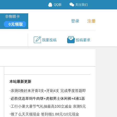
QQ群
关注我们
登录
注册
我要投稿
投稿要求
本站最新更新
·
亲测0撸好来牙膏3支+牙刷4支 完成季度答题即
·
可
必胜优选草饲牛肉饼+虎都男士休闲裤+4液1器
·
蚊香液
工行小暑大暑节气礼抽最高100立减金 亲测5元
·
秒到
饿了么天天领现金 签到领1.88元/10元现金