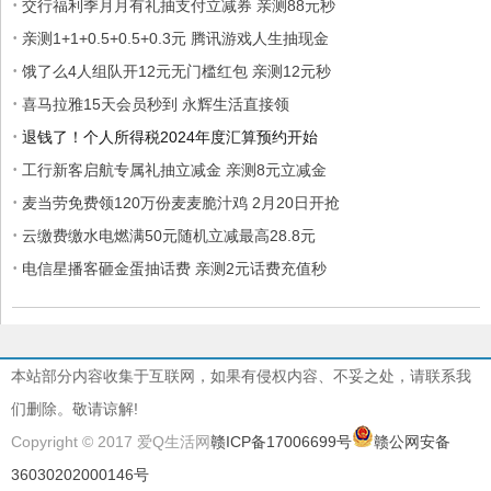
·
交行福利季月月有礼抽支付立减券 亲测88元秒
·
亲测1+1+0.5+0.5+0.3元 腾讯游戏人生抽现金
·
饿了么4人组队开12元无门槛红包 亲测12元秒
·
喜马拉雅15天会员秒到 永辉生活直接领
·
退钱了！个人所得税2024年度汇算预约开始
·
工行新客启航专属礼抽立减金 亲测8元立减金
·
麦当劳免费领120万份麦麦脆汁鸡 2月20日开抢
·
云缴费缴水电燃满50元随机立减最高28.8元
·
电信星播客砸金蛋抽话费 亲测2元话费充值秒
本站部分内容收集于互联网，如果有侵权内容、不妥之处，请联系我
们删除。敬请谅解!
Copyright © 2017 爱Q生活网
赣ICP备17006699号
赣公网安备
36030202000146号