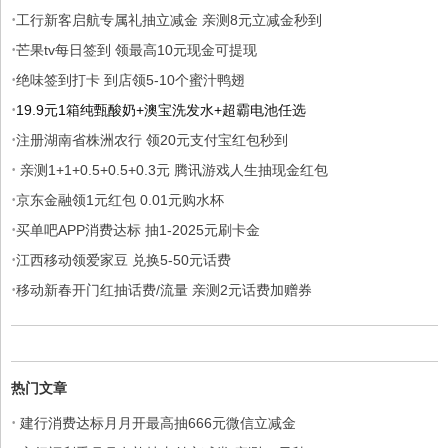
·
工行新客启航专属礼抽立减金 亲测8元立减金秒到
·
芒果tv每日签到 领最高10元现金可提现
·
绝味签到打卡 到店领5-10个蜜汁鸭翅
·
19.9元1箱纯甄酸奶+澳宝洗发水+超霸电池任选
·
注册湖南省株洲农行 领20元支付宝红包秒到
·
亲测1+1+0.5+0.5+0.3元 腾讯游戏人生抽现金红包
·
京东金融领1元红包 0.01元购水杯
·
买单吧APP消费达标 抽1-2025元刷卡金
·
江西移动领爱家豆 兑换5-50元话费
·
移动新春开门红抽话费/流量 亲测2元话费加赠券
热门文章
·
建行消费达标月月开最高抽666元微信立减金