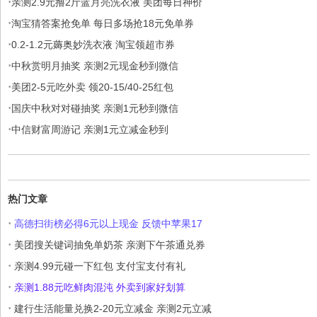
·
亲测2.9元撸2斤蓝月亮洗衣液 美团每日神价
·
淘宝猜答案抢免单 每日多场抢18元免单券
·
0.2-1.2元薅奥妙洗衣液 淘宝领超市券
·
中秋赏明月抽奖 亲测2元现金秒到微信
·
美团2-5元吃外卖 领20-15/40-25红包
·
国庆中秋对对碰抽奖 亲测1元秒到微信
·
中信财富周游记 亲测1元立减金秒到
热门文章
·
高德扫街榜必得6元以上现金 反馈中苹果17
·
美团搜关键词抽免单奶茶 亲测下午茶通兑券
·
亲测4.99元碰一下红包 支付宝支付有礼
·
亲测1.88元吃鲜肉混沌 外卖到家好划算
·
建行生活能量兑换2-20元立减金 亲测2元立减