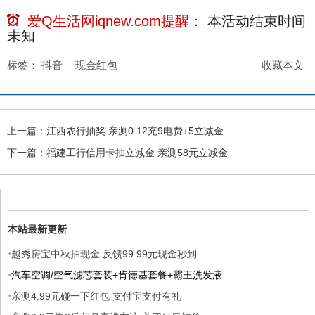
爱Q生活网iqnew.com提醒：
本活动结束时间
未知
标签：
抖音
现金红包
收藏本文
上一篇：
江西农行抽奖 亲测0.12充9电费+5立减金
下一篇：
福建工行信用卡抽立减金 亲测58元立减金
本站最新更新
·
越秀房宝中秋抽现金 反馈99.99元现金秒到
·
汽车空调/空气滤芯套装+肯德基套餐+霸王洗发液
·
亲测4.99元碰一下红包 支付宝支付有礼