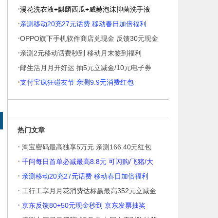
·
牛
漫花洗衣液+麒麟西瓜+威赫泡沫抑菌洗手液
·
亲测移动20充27元话费 移动春日加倍福利
·
OPPO旗下手机软件商店兑现金 反馈30元现金
·
亲测2元移动话费秒到 移动月末签到福利
·
邮生活月月开好运 抽5元立减金/10元电子券
·
支付宝疯狂碰友节 亲测9.9元消费红包
热门文章
·
淘宝密码最高独享5万元 亲测166.40元红包
·
千问每日首单必减最高8.8元 可闪购/飞猪/大
·
亲测移动20充27元话费 移动春日加倍福利
·
工行工享月月花消费达标赢最高352元立减金
·
京东反馈80+50元现金秒到 京东发票抽奖