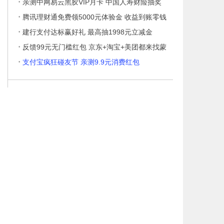
·
亲测中网易云黑胶VIP月卡 中国人寿财险抽奖
·
腾讯理财通免费领5000元体验金 收益到账零钱
·
建行支付达标赢好礼 最高抽1998元立减金
·
反馈99元无门槛红包 京东+淘宝+美团都来找蒙
·
支付宝疯狂碰友节 亲测9.9元消费红包