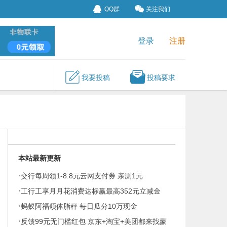
QQ群
关注我们
登录
注册
我要投稿
投稿要求
本站最新更新
·
交行每周领1-8.8元云网支付券 亲测1元
·
工行工享月月花消费达标赢最高352元立减金
·
蚂蚁阿福领体脂秤 每日瓜分10万现金
·
反馈99元无门槛红包 京东+淘宝+美团都来找蒙