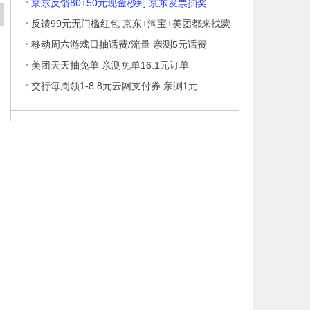
·
京东反馈80+50元现金秒到 京东发票抽奖
·
反馈99元无门槛红包 京东+淘宝+美团都来找蒙
·
移动周六游戏日抽话费/流量 亲测5元话费
·
美团天天抽免单 亲测免单16.1元订单
·
交行每周领1-8.8元云网支付券 亲测1元