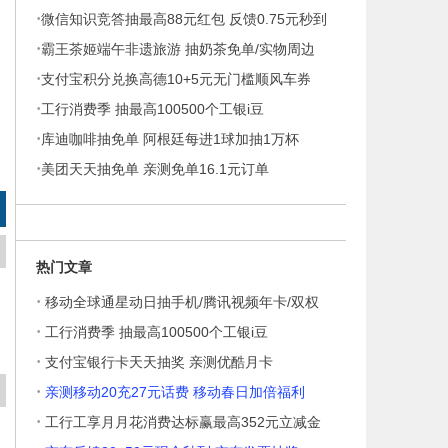
·
酒
微信知识竞答抽最高88元红包 反馈0.75元秒到
·
霸王茶姬端午非遗旅游 抽奶茶免单/实物周边
·
支付宝积分兑换高德10+5元无门槛顺风车券
·
工行消费季 抽最高100500个工银i豆
·
库迪咖啡抽免单 阿根廷每进1球加抽1万杯
·
美团天天抽免单 亲测免单16.1元订单
热门文章
·
移动全球通星动日抽手机/腾讯视频年卡/双权
·
工行消费季 抽最高100500个工银i豆
·
支付宝银行卡天天抽奖 亲测优酷月卡
·
亲测移动20充27元话费 移动春日加倍福利
·
工行工享月月花消费达标赢最高352元立减金