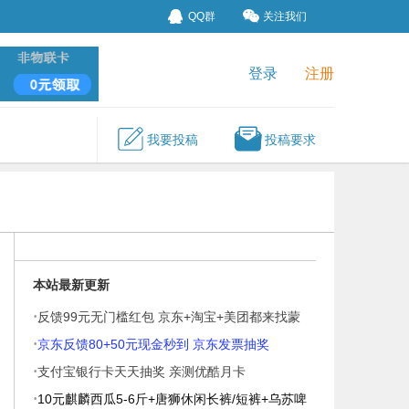
QQ群
关注我们
登录
注册
我要投稿
投稿要求
本站最新更新
·
反馈99元无门槛红包 京东+淘宝+美团都来找蒙
·
牛
京东反馈80+50元现金秒到 京东发票抽奖
·
支付宝银行卡天天抽奖 亲测优酷月卡
·
10元麒麟西瓜5-6斤+唐狮休闲长裤/短裤+乌苏啤