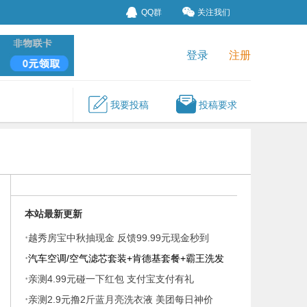
QQ群
关注我们
登录
注册
我要投稿
投稿要求
本站最新更新
·
越秀房宝中秋抽现金 反馈99.99元现金秒到
·
汽车空调/空气滤芯套装+肯德基套餐+霸王洗发
·
液
亲测4.99元碰一下红包 支付宝支付有礼
·
亲测2.9元撸2斤蓝月亮洗衣液 美团每日神价