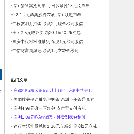
·
淘宝猜答案抢免单 每日多场抢18元免单券
·
0.2-1.2元薅奥妙洗衣液 淘宝领超市券
·
中秋赏明月抽奖 亲测2元现金秒到微信
·
美团2-5元吃外卖 领20-15/40-25红包
·
国庆中秋对对碰抽奖 亲测1元秒到微信
·
中信财富周游记 亲测1元立减金秒到
热门文章
·
高德扫街榜必得6元以上现金 反馈中苹果17
款
·
美团搜关键词抽免单奶茶 亲测下午茶通兑券
·
亲测4.99元碰一下红包 支付宝支付有礼
·
亲测1.88元吃鲜肉混沌 外卖到家好划算
·
建行生活能量兑换2-20元立减金 亲测2元立减