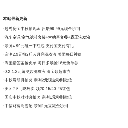
本站最新更新
·
越秀房宝中秋抽现金 反馈99.99元现金秒到
·
汽车空调/空气滤芯套装+肯德基套餐+霸王洗发液
·
亲测4.99元碰一下红包 支付宝支付有礼
·
亲测2.9元撸2斤蓝月亮洗衣液 美团每日神价
·
淘宝猜答案抢免单 每日多场抢18元免单券
·
0.2-1.2元薅奥妙洗衣液 淘宝领超市券
·
中秋赏明月抽奖 亲测2元现金秒到微信
·
美团2-5元吃外卖 领20-15/40-25红包
·
国庆中秋对对碰抽奖 亲测1元秒到微信
·
中信财富周游记 亲测1元立减金秒到