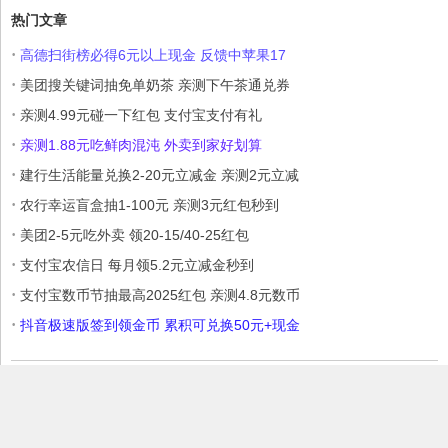
热门文章
·
高德扫街榜必得6元以上现金 反馈中苹果17
·
美团搜关键词抽免单奶茶 亲测下午茶通兑券
·
亲测4.99元碰一下红包 支付宝支付有礼
·
亲测1.88元吃鲜肉混沌 外卖到家好划算
·
建行生活能量兑换2-20元立减金 亲测2元立减
·
农行幸运盲盒抽1-100元 亲测3元红包秒到
·
美团2-5元吃外卖 领20-15/40-25红包
·
支付宝农信日 每月领5.2元立减金秒到
·
支付宝数币节抽最高2025红包 亲测4.8元数币
·
抖音极速版签到领金币 累积可兑换50元+现金
本站部分内容收集于互联网，如果有侵权内容、不妥之处，请联系我