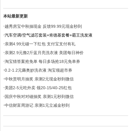
本站最新更新
·
越秀房宝中秋抽现金 反馈99.99元现金秒到
·
汽车空调/空气滤芯套装+肯德基套餐+霸王洗发液
·
亲测4.99元碰一下红包 支付宝支付有礼
·
亲测2.9元撸2斤蓝月亮洗衣液 美团每日神价
·
淘宝猜答案抢免单 每日多场抢18元免单券
·
0.2-1.2元薅奥妙洗衣液 淘宝领超市券
·
中秋赏明月抽奖 亲测2元现金秒到微信
·
美团2-5元吃外卖 领20-15/40-25红包
·
国庆中秋对对碰抽奖 亲测1元秒到微信
·
中信财富周游记 亲测1元立减金秒到