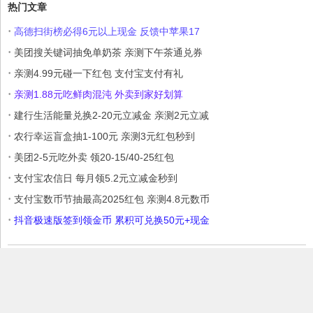
热门文章
·
高德扫街榜必得6元以上现金 反馈中苹果17
·
美团搜关键词抽免单奶茶 亲测下午茶通兑券
·
亲测4.99元碰一下红包 支付宝支付有礼
·
亲测1.88元吃鲜肉混沌 外卖到家好划算
·
建行生活能量兑换2-20元立减金 亲测2元立减
·
农行幸运盲盒抽1-100元 亲测3元红包秒到
·
美团2-5元吃外卖 领20-15/40-25红包
·
支付宝农信日 每月领5.2元立减金秒到
·
支付宝数币节抽最高2025红包 亲测4.8元数币
·
抖音极速版签到领金币 累积可兑换50元+现金
本站部分内容收集于互联网，如果有侵权内容、不妥之处，请联系我
们删除。敬请谅解!