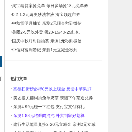
·
淘宝猜答案抢免单 每日多场抢18元免单券
·
0.2-1.2元薅奥妙洗衣液 淘宝领超市券
·
中秋赏明月抽奖 亲测2元现金秒到微信
·
美团2-5元吃外卖 领20-15/40-25红包
·
国庆中秋对对碰抽奖 亲测1元秒到微信
·
中信财富周游记 亲测1元立减金秒到
热门文章
可
·
高德扫街榜必得6元以上现金 反馈中苹果17
·
美团搜关键词抽免单奶茶 亲测下午茶通兑券
·
亲测4.99元碰一下红包 支付宝支付有礼
·
亲测1.88元吃鲜肉混沌 外卖到家好划算
·
建行生活能量兑换2-20元立减金 亲测2元立减