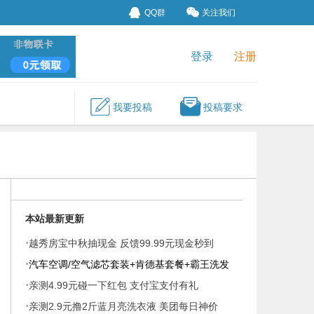
QQ群
关注我们
登录
注册
我要投稿
投稿要求
本站最新更新
·
越秀房宝中秋抽现金 反馈99.99元现金秒到
·
汽车空调/空气滤芯套装+肯德基套餐+霸王洗发
·
液
亲测4.99元碰一下红包 支付宝支付有礼
·
亲测2.9元撸2斤蓝月亮洗衣液 美团每日神价