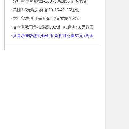
·
农行幸运盲盒抽1-100元 亲测3元红包秒到
·
美团2-5元吃外卖 领20-15/40-25红包
·
支付宝农信日 每月领5.2元立减金秒到
·
支付宝数币节抽最高2025红包 亲测4.8元数币
·
抖音极速版签到领金币 累积可兑换50元+现金