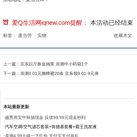
爱Q生活网iqnew.com提醒：
本活动已经
结束
标签：
麦当劳
实物
收藏本文
上一篇：
京东以斤换金抽奖 亲测中小药箱1个
下一篇：
亲测0.01元撸蜂蜜20条 京东领9.01-9元券
本站最新更新
·
越秀房宝中秋抽现金 反馈99.99元现金秒到
·
汽车空调/空气滤芯套装+肯德基套餐+霸王洗发液
·
亲测4.99元碰一下红包 支付宝支付有礼