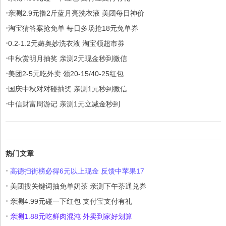
·
亲测2.9元撸2斤蓝月亮洗衣液 美团每日神价
·
淘宝猜答案抢免单 每日多场抢18元免单券
·
0.2-1.2元薅奥妙洗衣液 淘宝领超市券
·
中秋赏明月抽奖 亲测2元现金秒到微信
·
美团2-5元吃外卖 领20-15/40-25红包
·
国庆中秋对对碰抽奖 亲测1元秒到微信
·
中信财富周游记 亲测1元立减金秒到
热门文章
·
高德扫街榜必得6元以上现金 反馈中苹果17
·
美团搜关键词抽免单奶茶 亲测下午茶通兑券
·
亲测4.99元碰一下红包 支付宝支付有礼
·
亲测1.88元吃鲜肉混沌 外卖到家好划算