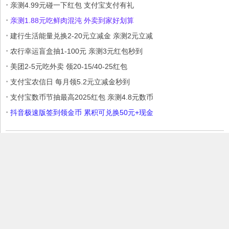
·
亲测4.99元碰一下红包 支付宝支付有礼
·
亲测1.88元吃鲜肉混沌 外卖到家好划算
·
建行生活能量兑换2-20元立减金 亲测2元立减
·
农行幸运盲盒抽1-100元 亲测3元红包秒到
·
美团2-5元吃外卖 领20-15/40-25红包
·
支付宝农信日 每月领5.2元立减金秒到
·
支付宝数币节抽最高2025红包 亲测4.8元数币
·
抖音极速版签到领金币 累积可兑换50元+现金
本站部分内容收集于互联网，如果有侵权内容、不妥之处，请联系我
们删除。敬请谅解!
Copyright © 2017 爱Q生活网
赣ICP备17006699号
赣公网安备
36030202000146号
微信：6595504