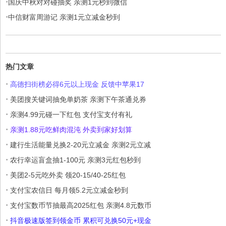
·
国庆中秋对对碰抽奖 亲测1元秒到微信
·
中信财富周游记 亲测1元立减金秒到
热门文章
·
高德扫街榜必得6元以上现金 反馈中苹果17
·
美团搜关键词抽免单奶茶 亲测下午茶通兑券
·
亲测4.99元碰一下红包 支付宝支付有礼
·
亲测1.88元吃鲜肉混沌 外卖到家好划算
·
建行生活能量兑换2-20元立减金 亲测2元立减
·
农行幸运盲盒抽1-100元 亲测3元红包秒到
·
美团2-5元吃外卖 领20-15/40-25红包
·
支付宝农信日 每月领5.2元立减金秒到
·
支付宝数币节抽最高2025红包 亲测4.8元数币
·
抖音极速版签到领金币 累积可兑换50元+现金