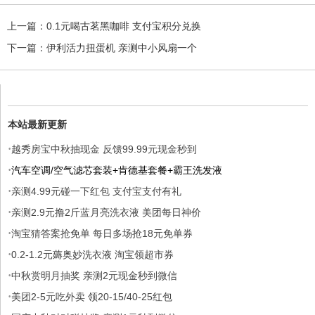
上一篇：
0.1元喝古茗黑咖啡 支付宝积分兑换
下一篇：
伊利活力扭蛋机 亲测中小风扇一个
本站最新更新
·
越秀房宝中秋抽现金 反馈99.99元现金秒到
·
汽车空调/空气滤芯套装+肯德基套餐+霸王洗发液
·
亲测4.99元碰一下红包 支付宝支付有礼
·
亲测2.9元撸2斤蓝月亮洗衣液 美团每日神价
·
淘宝猜答案抢免单 每日多场抢18元免单券
·
0.2-1.2元薅奥妙洗衣液 淘宝领超市券
·
中秋赏明月抽奖 亲测2元现金秒到微信
·
美团2-5元吃外卖 领20-15/40-25红包