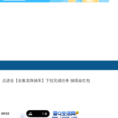
节】点进去【去集龙珠抽车】下拉完成任务 抽现金红包