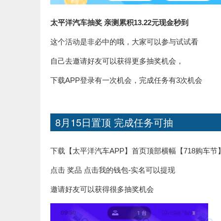
太平洋汽车抽奖 亲测累积13.22元现金秒到
这个活动是非必中的哦，大家可以参与试试看
自己去邀请好友可以获得更多抽奖机会，
下载APP登录有一次机会，完成任务有3次机会
8月15日置顶 完成任务可抽
下载【太平洋汽车APP】首页顶部横幅【718购车
点击 奖品 点击我的钱包-实名可以提现
邀请好友可以获得很多抽奖机会