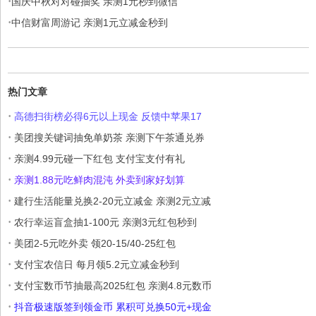
·
国庆中秋对对碰抽奖 亲测1元秒到微信
·
中信财富周游记 亲测1元立减金秒到
热门文章
·
高德扫街榜必得6元以上现金 反馈中苹果17
·
美团搜关键词抽免单奶茶 亲测下午茶通兑券
·
亲测4.99元碰一下红包 支付宝支付有礼
·
亲测1.88元吃鲜肉混沌 外卖到家好划算
·
建行生活能量兑换2-20元立减金 亲测2元立减
·
农行幸运盲盒抽1-100元 亲测3元红包秒到
·
美团2-5元吃外卖 领20-15/40-25红包
·
支付宝农信日 每月领5.2元立减金秒到
·
支付宝数币节抽最高2025红包 亲测4.8元数币
·
抖音极速版签到领金币 累积可兑换50元+现金