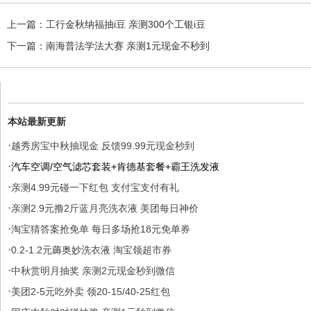
上一篇：
工行金秋纳福抽i豆 亲测300个工银i豆
下一篇：
南海普法学法大赛 亲测1元现金不秒到
本站最新更新
·
越秀房宝中秋抽现金 反馈99.99元现金秒到
·
汽车空调/空气滤芯套装+肯德基套餐+霸王洗发液
·
亲测4.99元碰一下红包 支付宝支付有礼
·
亲测2.9元撸2斤蓝月亮洗衣液 美团每日神价
·
淘宝猜答案抢免单 每日多场抢18元免单券
·
0.2-1.2元薅奥妙洗衣液 淘宝领超市券
·
中秋赏明月抽奖 亲测2元现金秒到微信
·
美团2-5元吃外卖 领20-15/40-25红包