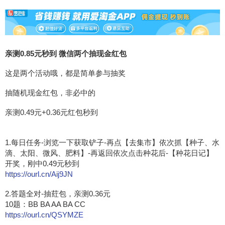
亲测0.85元秒到 微信两个抽现金红包
这是两个活动哦，都是简单参与抽奖
抽随机现金红包，非必中的
亲测0.49元+0.36元红包秒到
1.每日任务-浏览一下获取铲子-再点【去集市】依次抓【种子、水
滴、太阳、微风、肥料】-再返回依次点击种花后-【种花日记】
开奖，刚中0.49元秒到
https://ourl.cn/Aij9JN
2.答题全对-抽荭包，亲测0.36元
10题：BB BA AA BA CC
https://ourl.cn/QSYMZE