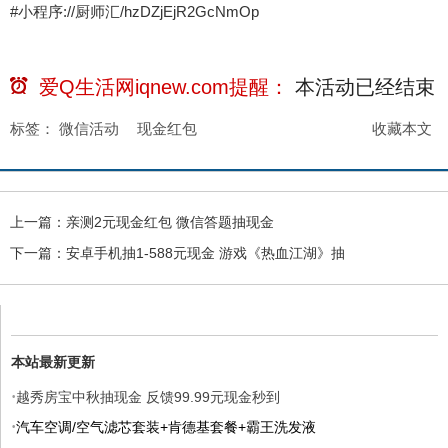
#小程序://厨师汇/hzDZjEjR2GcNmOp
爱Q生活网iqnew.com提醒：
本活动已经
结束
标签：
微信活动
现金红包
收藏本文
上一篇：
亲测2元现金红包 微信答题抽现金
下一篇：
安卓手机抽1-588元现金 游戏《热血江湖》抽
本站最新更新
·
越秀房宝中秋抽现金 反馈99.99元现金秒到
·
汽车空调/空气滤芯套装+肯德基套餐+霸王洗发液