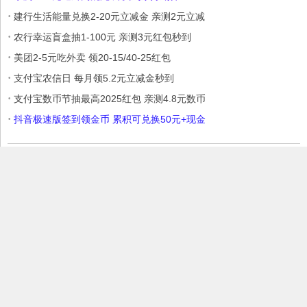
·
建行生活能量兑换2-20元立减金 亲测2元立减
·
农行幸运盲盒抽1-100元 亲测3元红包秒到
·
美团2-5元吃外卖 领20-15/40-25红包
·
支付宝农信日 每月领5.2元立减金秒到
·
支付宝数币节抽最高2025红包 亲测4.8元数币
·
抖音极速版签到领金币 累积可兑换50元+现金
本站部分内容收集于互联网，如果有侵权内容、不妥之处，请联系我
们删除。敬请谅解!
Copyright © 2017 爱Q生活网
赣ICP备17006699号
赣公网安备
36030202000146号
微信：6595504
tougao@iqshw.com