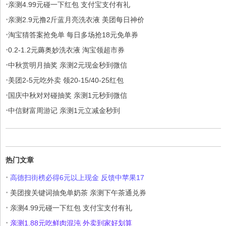
·
亲测4.99元碰一下红包 支付宝支付有礼
·
亲测2.9元撸2斤蓝月亮洗衣液 美团每日神价
·
淘宝猜答案抢免单 每日多场抢18元免单券
·
0.2-1.2元薅奥妙洗衣液 淘宝领超市券
·
中秋赏明月抽奖 亲测2元现金秒到微信
·
美团2-5元吃外卖 领20-15/40-25红包
·
国庆中秋对对碰抽奖 亲测1元秒到微信
·
中信财富周游记 亲测1元立减金秒到
热门文章
·
高德扫街榜必得6元以上现金 反馈中苹果17
·
美团搜关键词抽免单奶茶 亲测下午茶通兑券
·
亲测4.99元碰一下红包 支付宝支付有礼
·
亲测1.88元吃鲜肉混沌 外卖到家好划算