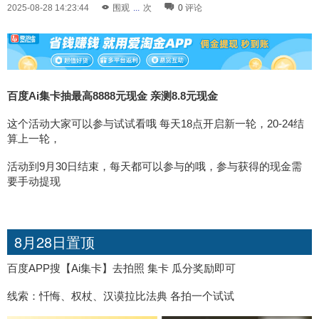
2025-08-28 14:23:44
围观
...
次
0
评论
百度Ai集卡抽最高8888元现金 亲测8.8元现金
这个活动大家可以参与试试看哦 每天18点开启新一轮，20-24结
算上一轮，
活动到9月30日结束，每天都可以参与的哦，参与获得的现金需
要手动提现
8月28日置顶
百度APP搜【Ai集卡】去拍照 集卡 瓜分奖励即可
线索：忏悔、权杖、汉谟拉比法典 各拍一个试试