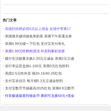
热门文章
·
高德扫街榜必得6元以上现金 反馈中苹果17
·
美团搜关键词抽免单奶茶 亲测下午茶通兑券
·
亲测4.99元碰一下红包 支付宝支付有礼
·
亲测1.88元吃鲜肉混沌 外卖到家好划算
·
建行生活能量兑换2-20元立减金 亲测2元立减
·
农行幸运盲盒抽1-100元 亲测3元红包秒到
·
美团2-5元吃外卖 领20-15/40-25红包
·
支付宝农信日 每月领5.2元立减金秒到
·
支付宝数币节抽最高2025红包 亲测4.8元数币
·
抖音极速版签到领金币 累积可兑换50元+现金