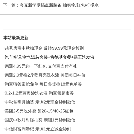
下一篇：
夸克新学期搞点新装备 抽实物/红包/柠檬水
本站最新更新
·
越秀房宝中秋抽现金 反馈99.99元现金秒到
·
汽车空调/空气滤芯套装+肯德基套餐+霸王洗发液
·
亲测4.99元碰一下红包 支付宝支付有礼
·
亲测2.9元撸2斤蓝月亮洗衣液 美团每日神价
·
淘宝猜答案抢免单 每日多场抢18元免单券
·
0.2-1.2元薅奥妙洗衣液 淘宝领超市券
·
中秋赏明月抽奖 亲测2元现金秒到微信
·
美团2-5元吃外卖 领20-15/40-25红包
·
国庆中秋对对碰抽奖 亲测1元秒到微信
·
中信财富周游记 亲测1元立减金秒到